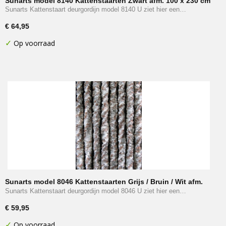
Sunarts model 8140 Kattenstaarten Zwart afm. 100 x 230 cm
Sunarts Kattenstaart deurgordijn model 8140 U ziet hier een…
€ 64,95
✓
Op voorraad
Sunarts model 8046 Kattenstaarten Grijs / Bruin / Wit afm.
90 x 220 cm
Sunarts Kattenstaart deurgordijn model 8046 U ziet hier een…
€ 59,95
✓
Op voorraad