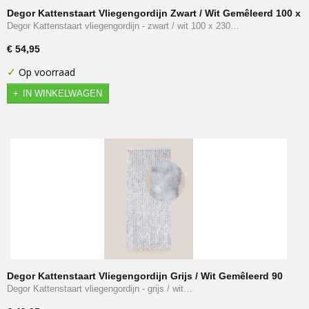
Degor Kattenstaart Vliegengordijn Zwart / Wit Gemêleerd 100 x
230 cm
Degor Kattenstaart vliegengordijn - zwart / wit 100 x 230…
€ 54,95
✓
Op voorraad
IN WINKELWAGEN
Degor Kattenstaart Vliegengordijn Grijs / Wit Gemêleerd 90
x 210 cm
Degor Kattenstaart vliegengordijn - grijs / wit…