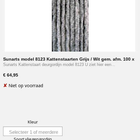
Sunarts model 8123 Kattenstaarten Grijs / Wit gem. afm. 100 x
230 cm
Sunarts Kattenstaart deurgordijn model 8123 U ziet hier een…
€ 64,95
✘
Niet op voorraad
Kleur
Selecteer 1 of meerdere
Soort vliegengordijn
opties