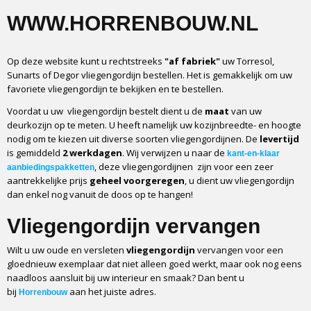
WWW.HORRENBOUW.NL
Op deze website kunt u rechtstreeks
"af fabriek
"
uw Torresol,
Sunarts of Degor vliegengordijn bestellen. Het is gemakkelijk om uw
favoriete vliegengordijn te bekijken en te bestellen.
Voordat u uw vliegengordijn bestelt dient u de
maat
van uw
deurkozijn op te meten. U heeft namelijk uw kozijnbreedte- en hoogte
nodig om te kiezen uit diverse soorten vliegengordijnen. De
levertijd
is gemiddeld
2 werkdagen
. Wij verwijzen u naar de
kant-en-klaar
, deze vliegengordijnen zijn voor een zeer
aanbiedingspakketten
aantrekkelijke prijs
geheel voorgeregen
, u dient uw vliegengordijn
dan enkel nog vanuit de doos op te hangen!
Vliegengordijn vervangen
Wilt u uw oude en versleten
vliegengordijn
vervangen voor een
gloednieuw exemplaar dat niet alleen goed werkt, maar ook nog eens
naadloos aansluit bij uw interieur en smaak? Dan bent u
bij
aan het juiste adres.
Horrenbouw