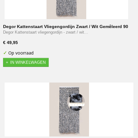
Degor Kattenstaart Vliegengordijn Zwart / Wit Gemêleerd 90
x 210 cm
Degor Kattenstaart vliegengordijn - zwart / wit…
€ 49,95
✓
Op voorraad
IN WINKELWAGEN