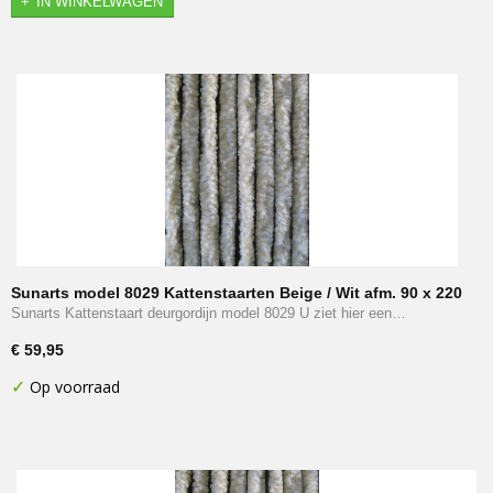
IN WINKELWAGEN
Sunarts model 8029 Kattenstaarten Beige / Wit afm. 90 x 220
cm
Sunarts Kattenstaart deurgordijn model 8029 U ziet hier een…
€ 59,95
✓
Op voorraad