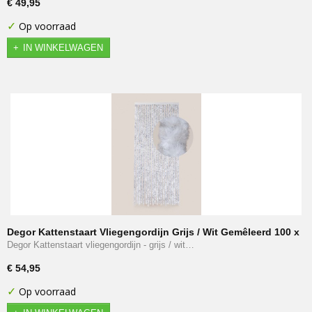
€ 49,95
✓
Op voorraad
IN WINKELWAGEN
Degor Kattenstaart Vliegengordijn Grijs / Wit Gemêleerd 100 x
230 cm
Degor Kattenstaart vliegengordijn - grijs / wit…
€ 54,95
✓
Op voorraad