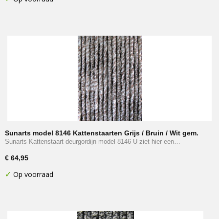
Sunarts model 8146 Kattenstaarten Grijs / Bruin / Wit gem.
afm. 100 x 230 cm
Sunarts Kattenstaart deurgordijn model 8146 U ziet hier een…
€ 64,95
✓
Op voorraad