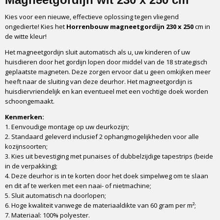
1 tot 2 werkdagen
Kies voor een nieuwe, effectieve oplossing tegen vliegend
Montageduur
ongedierte! Kies het
Horrenbouw magneetgordijn
230 x 250
cm in
5 tot 15 minuten
de witte kleur!
Verpakking
Het magneetgordijn sluit automatisch als u, uw kinderen of uw
Full colour box
huisdieren door het gordijn lopen door middel van de 18 strategisch
Inkortbaar
geplaatste magneten. Deze zorgen ervoor dat u geen omkijken meer
Ja, omvouwen
heeft naar de sluiting van deze deurhor. Het magneetgordijn is
Montagemogelijkheden
huisdiervriendelijk en kan eventueel met een vochtige doek worden
schoongemaakt.
Punaises/ dubbelzijdige tape
Vervoerder
Kenmerken:
DHL
1. Eenvoudige montage op uw deurkozijn;
2. Standaard geleverd inclusief 2 ophangmogelijkheden voor alle
Schoonhouden
kozijnsoorten;
Vochtige doek
3. Kies uit bevestiging met punaises of dubbelzijdige tapestrips (beide
in de verpakking);
4. Deze deurhor is in te korten door het doek simpelweg om te slaan
en dit af te werken met een naai- of nietmachine;
5. Sluit automatisch na doorlopen;
6. Hoge kwaliteit vanwege de materiaaldikte van 60 gram per m²;
7. Materiaal: 100% polyester.