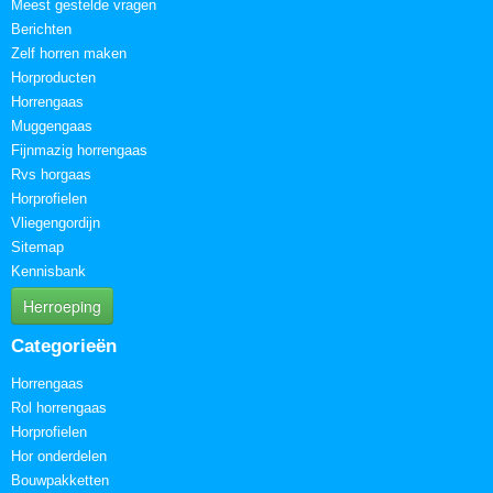
Meest gestelde vragen
Berichten
Zelf horren maken
Horproducten
Horrengaas
Muggengaas
Fijnmazig horrengaas
Rvs horgaas
Horprofielen
Vliegengordijn
Sitemap
Kennisbank
Herroeping
Categorieën
Horrengaas
Rol horrengaas
Horprofielen
Hor onderdelen
Bouwpakketten