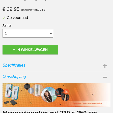
€ 39,95
(inclusief btw 21%)
✓
Op voorraad
Aantal
IN WINKELWAGEN
Specificaties
Aantal magneten
Omschrijving
18
Aantal Banen
2
Gebruiksaanwijzing
Ja, in doos
Levertijd
Magneetgordijn wit 230 x 250 cm