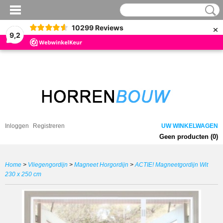
×
10299
Reviews
9,2
Inloggen
Registreren
UW WINKELWAGEN
Geen producten
(0)
Home
>
Vliegengordijn
>
Magneet Horgordijn
>
ACTIE! Magneetgordijn Wit
230 x 250 cm