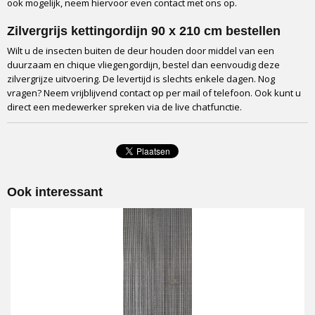
Verpakking
ook mogelijk, neem hiervoor even contact met ons op.
Full colour box
Zilvergrijs kettingordijn 90 x 210 cm bestellen
Vervoerder
Wilt u de insecten buiten de deur houden door middel van een
DPD
duurzaam en chique vliegengordijn, bestel dan eenvoudig deze
Levertijd
zilvergrijze uitvoering. De levertijd is slechts enkele dagen. Nog
2 tot 4 werkdagen
vragen? Neem vrijblijvend contact op per mail of telefoon. Ook kunt u
Onderhoud
direct een medewerker spreken via de live chatfunctie.
Uitwasbaar in beddensloop op 40 graden.
Inkortbaar
Ja, met een tang schakels losmaken
Verlengbaar
Ja
Ook interessant
Opmerking
Hoogte is altijd inclusief ophangstrip