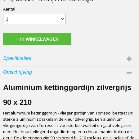
Aantal
IN WINKELWAGEN
Specificaties
Afmetingen (l,b,h)
Omschrijving
0 x 90 x 210 cm
Catagorie
Aluminium kettinggordijn zilvergrijs
Vliegengordijn
Fabrikant
90 x 210
Torresol
Het aluminium kettinggordijn - vliegengordijn van Torresol bestaat uit
Materiaal
sterke aluminium schakels in de kleur zilvergrijs. Een aluminium
Aluminium
vliegengordijn van Torresol is van sterke kwaliteit en gaat vele jaren
Soort
mee. Het houdt vliegend ongedierte op een chique manier buiten de
Aluminium kettingen
deur. De afmetingen zijn 90 cm breed bij 210 cm lang, dit is inclusief de