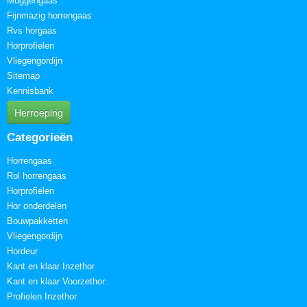
Muggengaas
Fijnmazig horrengaas
Rvs horgaas
Horprofielen
Vliegengordijn
Sitemap
Kennisbank
Herroeping
Categorieën
Horrengaas
Rol horrengaas
Horprofielen
Hor onderdelen
Bouwpakketten
Vliegengordijn
Hordeur
Kant en klaar Inzethor
Kant en klaar Voorzethor
Profielen Inzethor