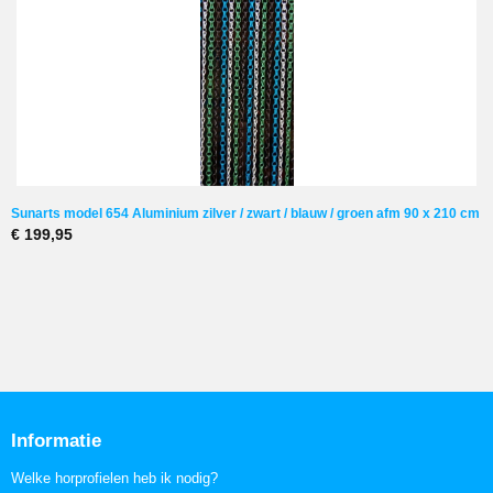
Sunarts model 654 Aluminium zilver / zwart / blauw / groen afm 90 x 210 cm
€ 199,95
Informatie
Welke horprofielen heb ik nodig?