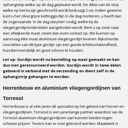
ophangstrip welke op de dag geplaatst wordt. De dikte van de strip
Type
welke op het kozijn geschroefd wordt bedraagt 2 cm. Indien gewenst
Kant en Klaar pakket
kunt u het zilvergrijze kettinggordijn in de dag monteren, u heeft dan
Ophangstrip
de zogenaamde 'in de dag steunen' nodig, welke bij de
Z-profiel
vliegengordijnonderdelen aangeboden wordt. Bent u op zoek naar
Bevestiging
een afwijkende maat, neem dan even contact op. We kunnen op
aanvraag elke maat aluminium vliegengordijn leveren. Bijkomende
Schroeven
voordelen van dit type gordijn zijn een goede lichtdoorlatendheid,
Montage
huisdiervriendelijk en goed schoon te houden.
Tegen het kozijn of in het kozijn
Let op: Gordijn wordt na bestelling op maat gemaakt en kan
Optioneel profiel bij montage in het kozijn
dus niet geretourneerd worden. Gordijn wordt in twee delen
Ja, beschikbaar
geleverd in verband met de verzending en dient zelf in de
Montageduur
ophangstrip gehangen te worden.
5 tot 10 minuten
Horrenbouw en aluminium vliegengordijnen van
Verkrijgbare breedtes
90 cm of 100 cm
Torresol
Verkrijgbare lengtes
Horrenbouw is al vele jaren dé specialist op het gebied van horren en
210 cm of 235 cm
vliegengordijnen. Torresol is een jarenlange partner waardoor we de
Handleiding
Torresol aluminium vliegengordijnen aan kunnen bieden tegen
Ja, in de doos
scherpe prijzen. Tevens kan er snel geleverd worden. Maatwerk is