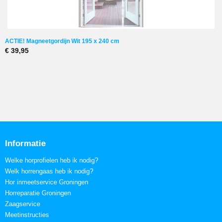
ACTIE! Magneetgordijn Wit 195 x 240 cm
€ 39,95
Informatie
Welke horprofielen heb ik nodig?
Welk horrengaas heb ik nodig?
Hor inmeetservice Groningen
Horreparatie Groningen
Zaagservice
Meetinstructies