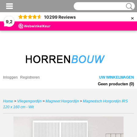
×
10299
Reviews
9,2
Inloggen
Registreren
UW WINKELWAGEN
Geen producten
(0)
Home
>
Vliegengordijn
>
Magneet Horgordijn
>
Magnetisch Horgordijn IRS
120 x 160 cm - Wit