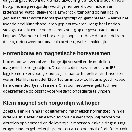
dit geval gaat het om de kleinste uitvoering, de 120 cm breed x 160 cm
hoog. Het magneetgordijn wordt gemonteerd door middel van
klittenband, wat bijgeleverd is. Er wordt klittenband op het kozijn
geplaatst, daar wordt het magneetgordijn op gemonteerd, waarna het
tweede deel klittenband erop geplaatst wordt. Het geheel zit dan
stevig vast. U kunt de hor ook eenvoudig op de gewenste maten
knippen. Wanneer u het horgordijn loopt sluit deze door middel van
de magneten weer automatisch achter u, wel zo makkelijk.
Horrenbouw en magnetische horsystemen
Horrenbouw levert al zeer lange tijd verschillende modellen
magnetische horgordijnen. Daar is nu dit nieuwe model van IRS
bijgekomen. Eenvoudige montage, maar toch doeltreffend insecten
weren. Het kleine model 120 x 160 cm in de witte kleur is geschikt voor
hele kleine deurtjes, of ramen. Om voor niet teveel geld toch een
doeltreffende oplossing voor vliegend ongedierte te vinden.
Klein magnetisch horgordijn wit kopen
Zoekt u een klein maar doeltreffend magnetisch horrengordijn in de
witte kleur? Bestel dan eenvoudig via de webshop. Wij hebben de
artikelen op voorraad en de levertijd is maximaal enkele dagen. Nog
vragen? Neem geheel vrijblijvend contact op per mail of telefoon. Ook