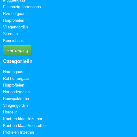
Muggengaas
Fijnmazig horrengaas
Rvs horgaas
Horprofielen
Vliegengordijn
Sitemap
Kennisbank
Herroeping
Categorieën
Horrengaas
Rol horrengaas
Horprofielen
Hor onderdelen
Bouwpakketten
Vliegengordijn
Hordeur
Kant en klaar Inzethor
Kant en klaar Voorzethor
Profielen Inzethor