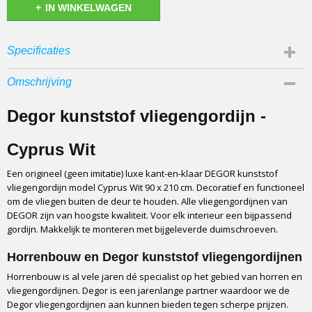
IN WINKELWAGEN
Specificaties
EAN code
Omschrijving
8785875101213
Productcode leverancier
Degor kunststof vliegengordijn -
8785875101213
Cyprus Wit
Een origineel (geen imitatie) luxe kant-en-klaar DEGOR kunststof
vliegengordijn model Cyprus Wit 90 x 210 cm. Decoratief en functioneel
om de vliegen buiten de deur te houden. Alle vliegengordijnen van
DEGOR zijn van hoogste kwaliteit. Voor elk interieur een bijpassend
gordijn. Makkelijk te monteren met bijgeleverde duimschroeven.
Horrenbouw en Degor kunststof vliegengordijnen
Horrenbouw is al vele jaren dé specialist op het gebied van horren en
vliegengordijnen. Degor is een jarenlange partner waardoor we de
Degor vliegengordijnen aan kunnen bieden tegen scherpe prijzen.