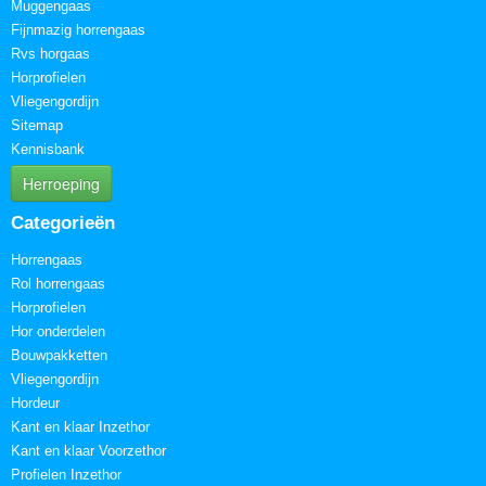
Muggengaas
Fijnmazig horrengaas
Rvs horgaas
Horprofielen
Vliegengordijn
Sitemap
Kennisbank
Herroeping
Categorieën
Horrengaas
Rol horrengaas
Horprofielen
Hor onderdelen
Bouwpakketten
Vliegengordijn
Hordeur
Kant en klaar Inzethor
Kant en klaar Voorzethor
Profielen Inzethor