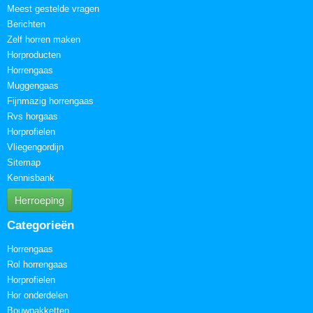
Meest gestelde vragen
Berichten
Zelf horren maken
Horproducten
Horrengaas
Muggengaas
Fijnmazig horrengaas
Rvs horgaas
Horprofielen
Vliegengordijn
Sitemap
Kennisbank
Herroeping
Categorieën
Horrengaas
Rol horrengaas
Horprofielen
Hor onderdelen
Bouwpakketten