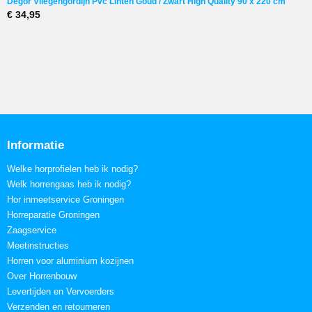
Degor Vliegengordijn Pvc Linten Goud / Zwart High Quality 90 x 220 cm
€ 34,95
Informatie
Welke horprofielen heb ik nodig?
Welk horrengaas heb ik nodig?
Hor inmeetservice Groningen
Horreparatie Groningen
Zaagservice
Meetinstructies
Horren voor aluminium kozijnen
Over Horrenbouw
Levertijden en Vervoerders
Verzenden en retourneren