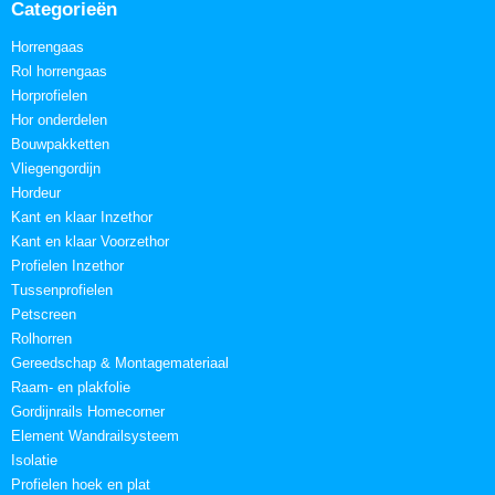
Categorieën
Horrengaas
Rol horrengaas
Horprofielen
Hor onderdelen
Bouwpakketten
Vliegengordijn
Hordeur
Kant en klaar Inzethor
Kant en klaar Voorzethor
Profielen Inzethor
Tussenprofielen
Petscreen
Rolhorren
Gereedschap & Montagemateriaal
Raam- en plakfolie
Gordijnrails Homecorner
Element Wandrailsysteem
Isolatie
Profielen hoek en plat