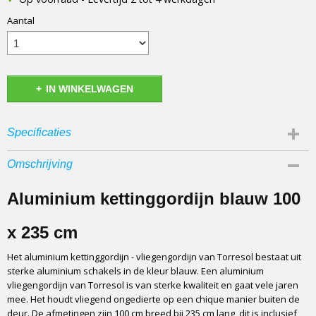
Aantal
IN WINKELWAGEN
Specificaties
Afmetingen (l,b,h)
Omschrijving
0 x 100 x 235 cm
Catagorie
Aluminium kettinggordijn blauw 100
Vliegengordijn
Fabrikant
x 235 cm
Torresol
Het aluminium kettinggordijn - vliegengordijn van Torresol bestaat uit
Materiaal
sterke aluminium schakels in de kleur blauw. Een aluminium
Aluminium
vliegengordijn van Torresol is van sterke kwaliteit en gaat vele jaren
Soort
mee. Het houdt vliegend ongedierte op een chique manier buiten de
Aluminium kettingen
deur. De afmetingen zijn 100 cm breed bij 235 cm lang, dit is inclusief