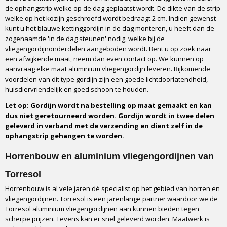
de ophangstrip welke op de dag geplaatst wordt. De dikte van de strip
Type
welke op het kozijn geschroefd wordt bedraagt 2 cm. Indien gewenst
Kant en Klaar pakket
kunt u het blauwe kettinggordijn in de dag monteren, u heeft dan de
Ophangstrip
zogenaamde 'in de dag steunen' nodig, welke bij de
Z-profiel
vliegengordijnonderdelen aangeboden wordt. Bent u op zoek naar
Bevestiging
een afwijkende maat, neem dan even contact op. We kunnen op
aanvraag elke maat aluminium vliegengordijn leveren. Bijkomende
Schroeven
voordelen van dit type gordijn zijn een goede lichtdoorlatendheid,
Montage
huisdiervriendelijk en goed schoon te houden.
Tegen het kozijn of in het kozijn
Let op: Gordijn wordt na bestelling op maat gemaakt en kan
Optioneel profiel bij montage in het kozijn
dus niet geretourneerd worden. Gordijn wordt in twee delen
Ja, beschikbaar
geleverd in verband met de verzending en dient zelf in de
Montageduur
ophangstrip gehangen te worden.
5 tot 10 minuten
Horrenbouw en aluminium vliegengordijnen van
Verkrijgbare breedtes
90 cm of 100 cm
Torresol
Verkrijgbare lengtes
Horrenbouw is al vele jaren dé specialist op het gebied van horren en
210 cm of 235 cm
vliegengordijnen. Torresol is een jarenlange partner waardoor we de
Handleiding
Torresol aluminium vliegengordijnen aan kunnen bieden tegen
Ja, in de doos
scherpe prijzen. Tevens kan er snel geleverd worden. Maatwerk is