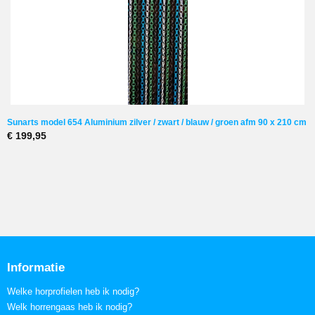
Sunarts model 654 Aluminium zilver / zwart / blauw / groen afm 90 x 210 cm
€ 199,95
Informatie
Welke horprofielen heb ik nodig?
Welk horrengaas heb ik nodig?