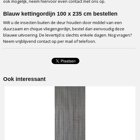
Verpakking
ook mogelijk, neem hiervoor even contact met ons op.
Full colour box
Blauw kettingordijn 100 x 235 cm bestellen
Vervoerder
Wilt u de insecten buiten de deur houden door middel van een
DPD
duurzaam en chique vliegengordijn, bestel dan eenvoudig deze
Levertijd
blauwe uitvoering. De levertijd is slechts enkele dagen. Nog vragen?
2 tot 4 werkdagen
Neem vrijblijvend contact op per mail of telefoon.
Onderhoud
Uitwasbaar in beddensloop op 40 graden.
Inkortbaar
Ja, met een tang schakels losmaken
Verlengbaar
Ook interessant
Ja
Opmerking
Hoogte is altijd inclusief ophangstrip