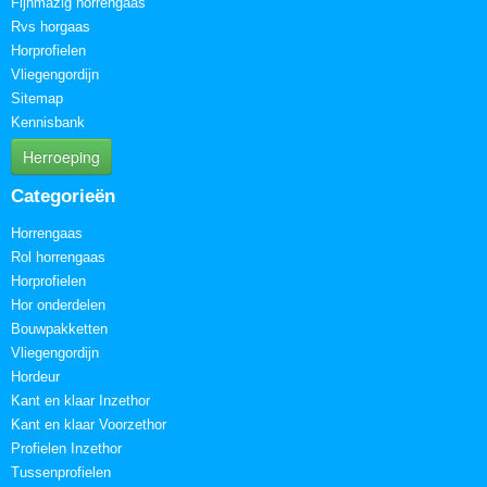
Fijnmazig horrengaas
Rvs horgaas
Horprofielen
Vliegengordijn
Sitemap
Kennisbank
Herroeping
Categorieën
Horrengaas
Rol horrengaas
Horprofielen
Hor onderdelen
Bouwpakketten
Vliegengordijn
Hordeur
Kant en klaar Inzethor
Kant en klaar Voorzethor
Profielen Inzethor
Tussenprofielen