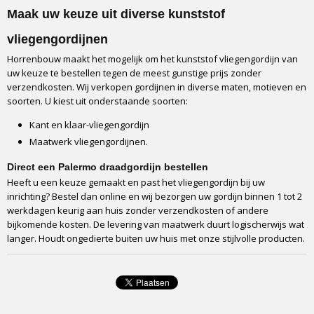
5 tot 10 minuten
Maak uw keuze uit diverse kunststof
Uithangen
vliegengordijnen
Het gordijn moet 2 weken hangen voordat het helemaal strak hangt
Horrenbouw maakt het mogelijk om het kunststof vliegengordijn van
Verkrijgbare breedtes
uw keuze te bestellen tegen de meest gunstige prijs zonder
90 cm of 100 cm
verzendkosten. Wij verkopen gordijnen in diverse maten, motieven en
Verkrijgbare lengtes
soorten. U kiest uit onderstaande soorten:
210 cm of 232 cm
Kant en klaar-vliegengordijn
Handleiding
Maatwerk vliegengordijnen.
Ja, in de doos
Verpakking
Direct een Palermo draadgordijn bestellen
Full colour box
Heeft u een keuze gemaakt en past het vliegengordijn bij uw
inrichting? Bestel dan online en wij bezorgen uw gordijn binnen 1 tot 2
Vervoerder
werkdagen keurig aan huis zonder verzendkosten of andere
DPD
bijkomende kosten. De levering van maatwerk duurt logischerwijs wat
Onderhoud
langer. Houdt ongedierte buiten uw huis met onze stijlvolle producten.
Uitwasbaar in beddensloop op 40 graden.
Inkortbaar in hoogte
Ja, banen inkorten dmv schaar, Knip de kunststof baan korter
Inkortbaar in breedte
Ja, ophangprofiel afkorten met ijzerzaag