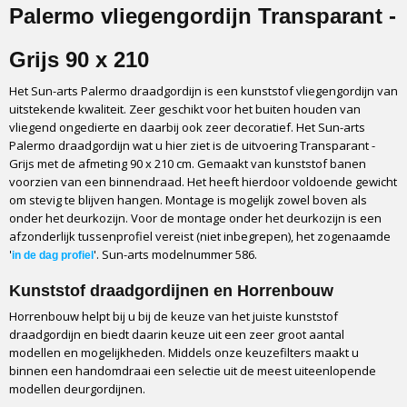
EAN code
Palermo vliegengordijn Transparant -
8717774825860
Catagorie
Grijs 90 x 210
Vliegengordijn
Het Sun-arts Palermo draadgordijn is een kunststof vliegengordijn van
Fabrikant
uitstekende kwaliteit. Zeer geschikt voor het buiten houden van
Sun-arts
vliegend ongedierte en daarbij ook zeer decoratief. Het Sun-arts
Materiaal
Palermo draadgordijn wat u hier ziet is de uitvoering Transparant -
PVC, Aluminium profiel
Grijs met de afmeting 90 x 210 cm. Gemaakt van kunststof banen
voorzien van een binnendraad. Het heeft hierdoor voldoende gewicht
Type
om stevig te blijven hangen. Montage is mogelijk zowel boven als
Kant en klaar pakket
onder het deurkozijn. Voor de montage onder het deurkozijn is een
Ophangstrip
afzonderlijk tussenprofiel vereist (niet inbegrepen), het zogenaamde
Aluminium
'
'. Sun-arts modelnummer 586.
in de dag profiel
Bevestiging
Kunststof draadgordijnen en Horrenbouw
Schroeven
Montage
Horrenbouw helpt bij u bij de keuze van het juiste kunststof
draadgordijn en biedt daarin keuze uit een zeer groot aantal
Tegen het kozijn of in het kozijn
modellen en mogelijkheden. Middels onze keuzefilters maakt u
Optioneel profiel bij montage in het kozijn
binnen een handomdraai een selectie uit de meest uiteenlopende
Ja, beschikbaar
modellen deurgordijnen.
Montageduur