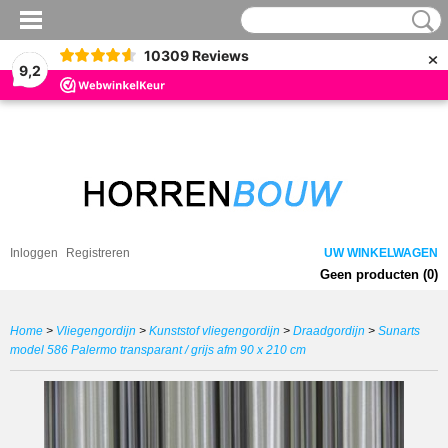
×
10309
Reviews
9,2
Inloggen
Registreren
UW WINKELWAGEN
Geen producten
(0)
Home
>
Vliegengordijn
>
Kunststof vliegengordijn
>
Draadgordijn
>
Sunarts
model 586 Palermo transparant / grijs afm 90 x 210 cm