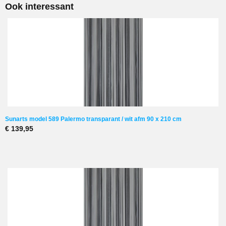
Ook interessant
Verlengbaar
Enkel als maatwerkproduct
Opmerking
Hoogte is altijd inclusief 6 cm strip
Dikte draden
2 mm
Sunarts model 589 Palermo transparant / wit afm 90 x 210 cm
€ 139,95