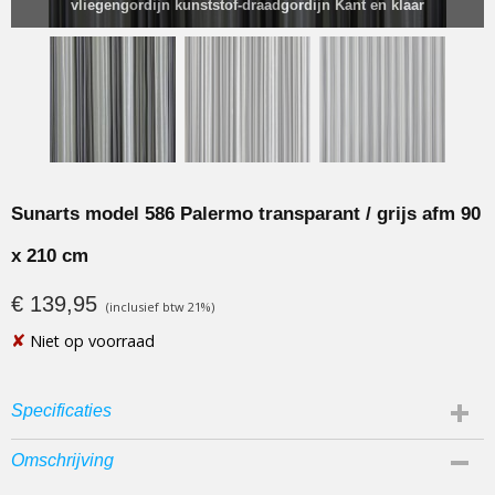
vliegengordijn kunststof-draadgordijn Kant en klaar
Sunarts model 586 Palermo transparant / grijs afm 90
x 210 cm
€ 139,95
(inclusief btw 21%)
✘
Niet op voorraad
Specificaties
Productcode
Omschrijving
586