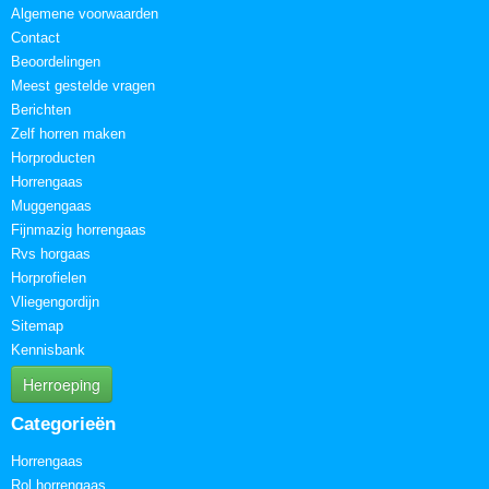
Algemene voorwaarden
Contact
Beoordelingen
Meest gestelde vragen
Berichten
Zelf horren maken
Horproducten
Horrengaas
Muggengaas
Fijnmazig horrengaas
Rvs horgaas
Horprofielen
Vliegengordijn
Sitemap
Kennisbank
Herroeping
Categorieën
Horrengaas
Rol horrengaas