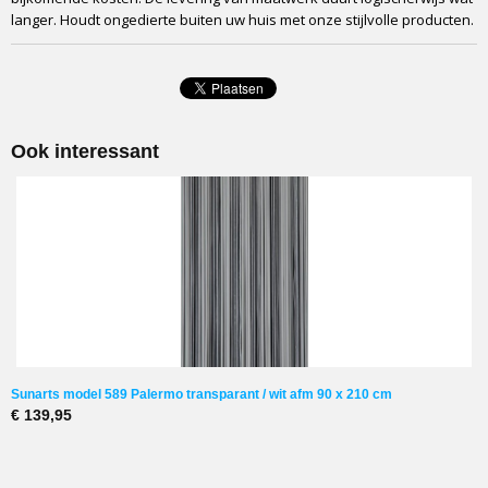
Onderhoud
langer. Houdt ongedierte buiten uw huis met onze stijlvolle producten.
Uitwasbaar in beddensloop op 40 graden.
Inkortbaar in hoogte
Ja, banen inkorten dmv schaar, Knip de kunststof baan korter
Inkortbaar in breedte
Ja, ophangprofiel afkorten met ijzerzaag
Ook interessant
Verlengbaar
Enkel als maatwerkproduct
Opmerking
Hoogte is altijd inclusief 6 cm strip
Dikte draden
2 mm
Sunarts model 589 Palermo transparant / wit afm 90 x 210 cm
€ 139,95