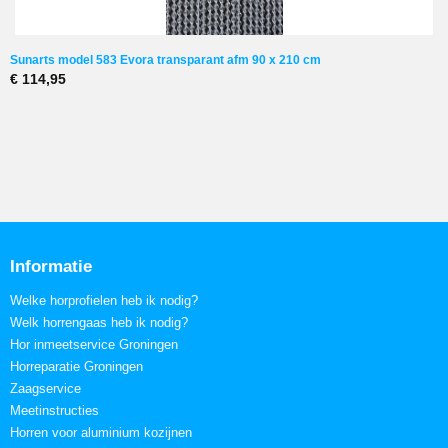
Sunarts model 583 Evora transparant afm 90 x 210 cm
€ 114,95
Informatie
Welke horprofielen heb ik nodig?
Welk horrengaas heb ik nodig?
Hor inmeetservice Groningen
Horreparatie Groningen
Zaagservice
Meetinstructies
Horren voor aluminium kozijnen