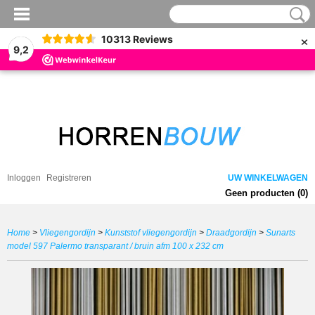
×
10313
Reviews
9,2
Inloggen
Registreren
UW WINKELWAGEN
Geen producten
(0)
Home
>
Vliegengordijn
>
Kunststof vliegengordijn
>
Draadgordijn
>
Sunarts
model 597 Palermo transparant / bruin afm 100 x 232 cm