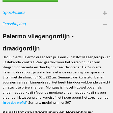
Specificaties
Productcode
Omschrijving
597
EAN code
Palermo vliegengordijn -
8717774825976
Catagorie
draadgordijn
Vliegengordijn
Het Sun-arts Palermo draadgordijn is een kunststof vliegengordijn van
Fabrikant
uitstekende kwaliteit. Zeer geschikt voor het buiten houden van
Sun-arts
vliegend ongedierte en daarbij ook zeer decoratief. Het Sun-arts
Materiaal
Palermo draadgordijn wat u hier ziet is de uitvoering Transparant -
PVC, Aluminium profiel
Bruin met de afmeting 100 x 232 cm. Gemaakt van kunststof banen
voorzien van een binnendraad. Het heeft hierdoor voldoende gewicht
Type
om stevig te blijven hangen. Montage is mogelijk zowel boven als
Kant en klaar pakket
onder het deurkozijn. Voor de montage onder het deurkozijn is een
Ophangstrip
afzonderlijk tussenprofiel vereist (niet inbegrepen), het zogenaamde
Aluminium
'
'. Sun-arts modelnummer 597.
in de dag profiel
Bevestiging
Kunststof draadgordijnen en Horrenbouw
Schroeven