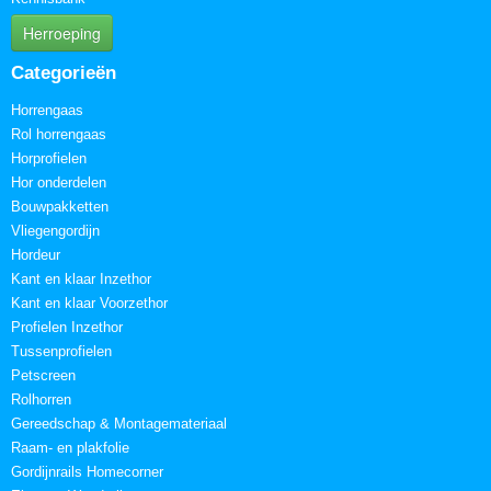
Herroeping
Categorieën
Horrengaas
Rol horrengaas
Horprofielen
Hor onderdelen
Bouwpakketten
Vliegengordijn
Hordeur
Kant en klaar Inzethor
Kant en klaar Voorzethor
Profielen Inzethor
Tussenprofielen
Petscreen
Rolhorren
Gereedschap & Montagemateriaal
Raam- en plakfolie
Gordijnrails Homecorner