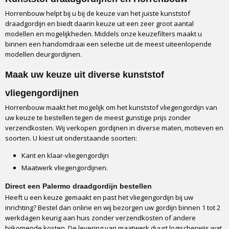
Montage
Horrenbouw helpt bij u bij de keuze van het juiste kunststof
draadgordijn en biedt daarin keuze uit een zeer groot aantal
Tegen het kozijn of in het kozijn
modellen en mogelijkheden. Middels onze keuzefilters maakt u
Optioneel profiel bij montage in het kozijn
binnen een handomdraai een selectie uit de meest uiteenlopende
Ja, beschikbaar
modellen deurgordijnen.
Montageduur
5 tot 10 minuten
Maak uw keuze uit diverse kunststof
Uithangen
vliegengordijnen
Het gordijn moet 2 weken hangen voordat het helemaal strak hangt
Horrenbouw maakt het mogelijk om het kunststof vliegengordijn van
Verkrijgbare breedtes
uw keuze te bestellen tegen de meest gunstige prijs zonder
90 cm of 100 cm
verzendkosten. Wij verkopen gordijnen in diverse maten, motieven en
Verkrijgbare lengtes
soorten. U kiest uit onderstaande soorten:
210 cm of 232 cm
Kant en klaar-vliegengordijn
Handleiding
Maatwerk vliegengordijnen.
Ja, in de doos
Verpakking
Direct een Palermo draadgordijn bestellen
Full colour box
Heeft u een keuze gemaakt en past het vliegengordijn bij uw
inrichting? Bestel dan online en wij bezorgen uw gordijn binnen 1 tot 2
Vervoerder
werkdagen keurig aan huis zonder verzendkosten of andere
DPD
bijkomende kosten. De levering van maatwerk duurt logischerwijs wat