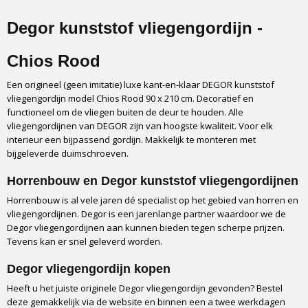
8785871804354
Productcode leverancier
Degor kunststof vliegengordijn -
8785871804354
Chios Rood
Een origineel (geen imitatie) luxe kant-en-klaar DEGOR kunststof
vliegengordijn model Chios Rood 90 x 210 cm. Decoratief en
functioneel om de vliegen buiten de deur te houden. Alle
vliegengordijnen van DEGOR zijn van hoogste kwaliteit. Voor elk
interieur een bijpassend gordijn. Makkelijk te monteren met
bijgeleverde duimschroeven.
Horrenbouw en Degor kunststof vliegengordijnen
Horrenbouw is al vele jaren dé specialist op het gebied van horren en
vliegengordijnen. Degor is een jarenlange partner waardoor we de
Degor vliegengordijnen aan kunnen bieden tegen scherpe prijzen.
Tevens kan er snel geleverd worden.
Degor vliegengordijn kopen
Heeft u het juiste originele Degor vliegengordijn gevonden? Bestel
deze gemakkelijk via de website en binnen een a twee werkdagen