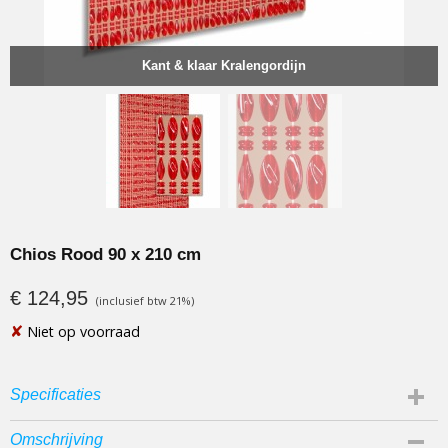
Kant & klaar Kralengordijn
Chios Rood 90 x 210 cm
€ 124,95
(inclusief btw 21%)
✘
Niet op voorraad
Specificaties
EAN code
Omschrijving