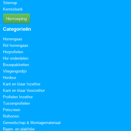
Sitemap
Kennisbank
Herroeping
Categorieën
Horrengaas
Rol horrengaas
Horprofielen
Hor onderdelen
Bouwpakketten
Vliegengordijn
Hordeur
Kant en klaar Inzethor
Kant en klaar Voorzethor
Profielen Inzethor
Tussenprofielen
Petscreen
Rolhorren
Gereedschap & Montagemateriaal
Raam- en plakfolie