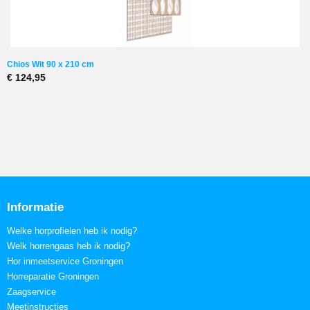
Chios Wit 90 x 210 cm
€ 124,95
Informatie
Welke horprofielen heb ik nodig?
Welk horrengaas heb ik nodig?
Hor inmeetservice Groningen
Horreparatie Groningen
Zaagservice
Meetinstructies