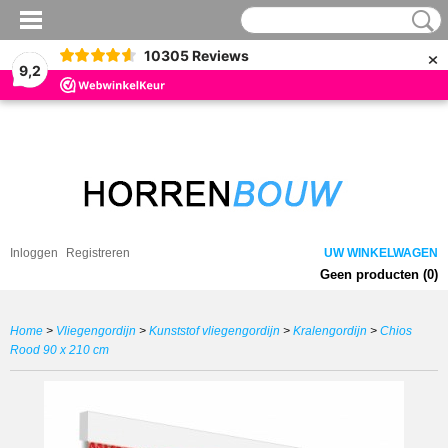
×
10305
Reviews
9,2
Inloggen
Registreren
UW WINKELWAGEN
Geen producten
(0)
Home
>
Vliegengordijn
>
Kunststof vliegengordijn
>
Kralengordijn
>
Chios
Rood 90 x 210 cm