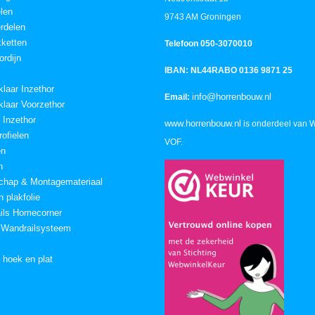
elen
9743 AM Groningen
rdelen
ketten
Telefoon 050-3070010
ordijn
IBAN: NL44RABO 0136 9871 25
klaar Inzethor
info@horrenbouw.nl
Email:
klaar Voorzethor
 Inzethor
www.horrenbouw.nl
is onderdeel van 
ofielen
VOF.
en
n
chap & Montagemateriaal
 plakfolie
ails Homecorner
 Wandrailsysteem
n hoek en plat