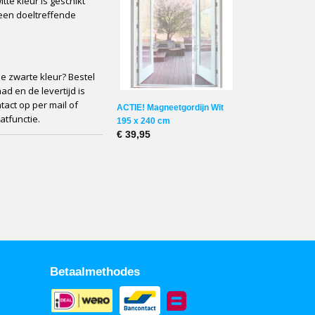
tte kleur is geschikt
 een doeltreffende
e zwarte kleur? Bestel
d en de levertijd is
act op per mail of
ACTIE! Magneetgordijn Wit
atfunctie.
195 x 240 cm
€ 39,95
Betaalmethodes