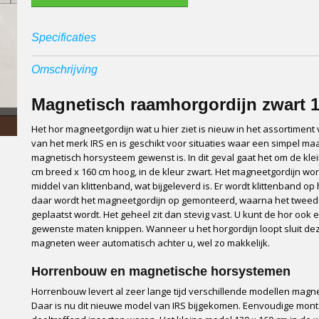
Specificaties
Afmetingen (l,b,h)
160 x 120 x 0 cm
Omschrijving
Magnetisch raamhorgordijn zwart 1
Het hor magneetgordijn wat u hier ziet is nieuw in het assortiment
van het merk IRS en is geschikt voor situaties waar een simpel ma
magnetisch horsysteem gewenst is. In dit geval gaat het om de klei
cm breed x 160 cm hoog, in de kleur zwart. Het magneetgordijn w
middel van klittenband, wat bijgeleverd is. Er wordt klittenband op 
daar wordt het magneetgordijn op gemonteerd, waarna het tweed
geplaatst wordt. Het geheel zit dan stevig vast. U kunt de hor ook
gewenste maten knippen. Wanneer u het horgordijn loopt sluit de
magneten weer automatisch achter u, wel zo makkelijk.
Horrenbouw en magnetische horsystemen
Horrenbouw levert al zeer lange tijd verschillende modellen magn
Daar is nu dit nieuwe model van IRS bijgekomen. Eenvoudige mont