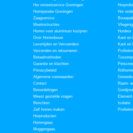
Hor inmeetservice Groningen
Horprofi
Horreparatie Groningen
Hor onde
Zaagservice
Bouwpak
Meetinstructies
Vliegeng
Horren voor aluminium kozijnen
Hordeur
Over Horrenbouw
Kant en 
Levertijden en Vervoerders
Kant en 
Verzenden en retourneren
Profielen
Betaalmethoden
Tussenpr
Garantie en klachten
Petscre
Privacybeleid
Rolhorre
Algemene voorwaarden
Gereeds
Contact
Raam- en
Beoordelingen
Gordijnr
Meest gestelde vragen
Element
Berichten
Isolatie
Zelf horren maken
Profiele
Horproducten
Horrengaas
Muggengaas