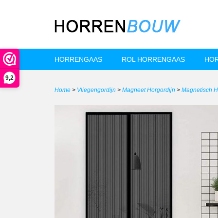
HORRENGAAS
ROL HORRENGAAS
HOR
9,2
Home
>
Vliegengordijn
>
Magneet Horgordijn
>
Magnetisch Ho