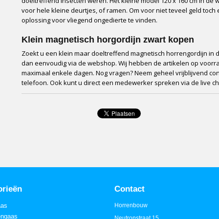
doeltreffend insecten weren. Het kleine model 120 x 160 cm in de wi
voor hele kleine deurtjes, of ramen. Om voor niet teveel geld toch
oplossing voor vliegend ongedierte te vinden.
Klein magnetisch horgordijn zwart kopen
Zoekt u een klein maar doeltreffend magnetisch horrengordijn in d
dan eenvoudig via de webshop. Wij hebben de artikelen op voorraa
maximaal enkele dagen. Nog vragen? Neem geheel vrijblijvend cont
telefoon. Ook kunt u direct een medewerker spreken via de live ch
orieën
Contact
aas
Horrenbouw
engaas
Neutronstraat 15