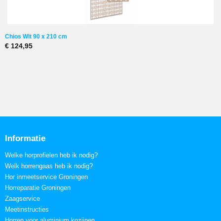
Chios Wit 90 x 210 cm
€ 124,95
Informatie
Welke horprofielen heb ik nodig?
Welk horrengaas heb ik nodig?
Hor inmeetservice Groningen
Horreparatie Groningen
Zaagservice
Meetinstructies
Horren voor aluminium kozijnen