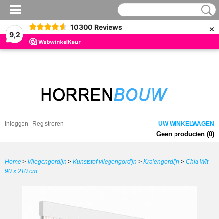
×
10300
Reviews
9,2
Inloggen
Registreren
UW WINKELWAGEN
Geen producten
(0)
Home
>
Vliegengordijn
>
Kunststof vliegengordijn
>
Kralengordijn
>
Chia Wit
90 x 210 cm