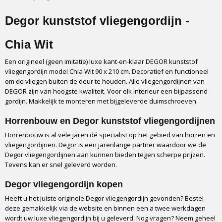
8785871803449
Productcode leverancier
Degor kunststof vliegengordijn -
8785871803449
Chia Wit
Een origineel (geen imitatie) luxe kant-en-klaar DEGOR kunststof
vliegengordijn model Chia Wit 90 x 210 cm. Decoratief en functioneel
om de vliegen buiten de deur te houden. Alle vliegengordijnen van
DEGOR zijn van hoogste kwaliteit. Voor elk interieur een bijpassend
gordijn. Makkelijk te monteren met bijgeleverde duimschroeven.
Horrenbouw en Degor kunststof vliegengordijnen
Horrenbouw is al vele jaren dé specialist op het gebied van horren en
vliegengordijnen. Degor is een jarenlange partner waardoor we de
Degor vliegengordijnen aan kunnen bieden tegen scherpe prijzen.
Tevens kan er snel geleverd worden.
Degor vliegengordijn kopen
Heeft u het juiste originele Degor vliegengordijn gevonden? Bestel
deze gemakkelijk via de website en binnen een a twee werkdagen
wordt uw luxe vliegengordijn bij u geleverd. Nog vragen? Neem geheel