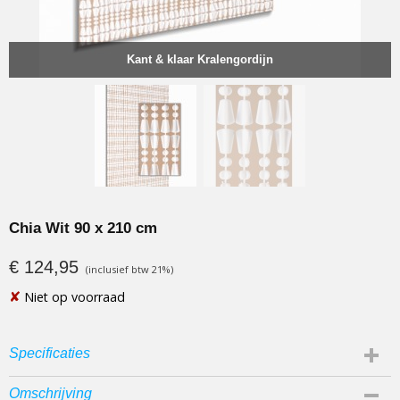
Kant & klaar Kralengordijn
Chia Wit 90 x 210 cm
€ 124,95
(inclusief btw 21%)
✘
Niet op voorraad
Specificaties
EAN code
Omschrijving