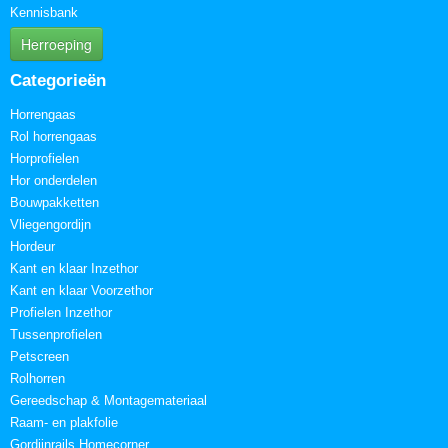
Kennisbank
Herroeping
Categorieën
Horrengaas
Rol horrengaas
Horprofielen
Hor onderdelen
Bouwpakketten
Vliegengordijn
Hordeur
Kant en klaar Inzethor
Kant en klaar Voorzethor
Profielen Inzethor
Tussenprofielen
Petscreen
Rolhorren
Gereedschap & Montagemateriaal
Raam- en plakfolie
Gordijnrails Homecorner