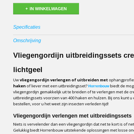
IN WINKELWAGEN
Specificaties
Productcode
961
Omschrijving
EAN code
0871777482961
Vliegengordijn uitbreidingssets cre
lichtgeel
Uw
vliegengordijn verlengen of uitbreiden met
ophangprofie
haken
of liever met een uitbreidingsset?
biedt de mog
Horrenbouw
vliegengordijn gemakkelijk uit te breiden of te verlengen met de cr
uitbreidingssets voorzien van 400 haken en hulzen. Bij ons kunt u
bestellen, voor u het weet zijn insecten verleden tijd!
Vliegengordijn verlengen met uitbreidingssets
Niets is vervelender dan een vliegengordijn dat net te kort is of n
Gelukkig biedt Horrenbouw uitstekende oplossingen met losse o