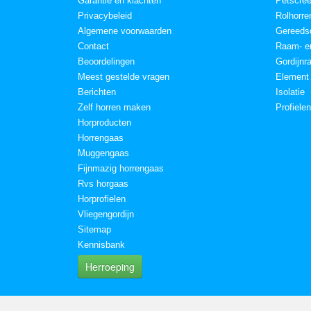
Garantie en klachten
Petscre
Privacybeleid
Rolhorre
Algemene voorwaarden
Gereeds
Contact
Raam- en
Beoordelingen
Gordijnr
Meest gestelde vragen
Element
Berichten
Isolatie
Zelf horren maken
Profiele
Horproducten
Horrengaas
Muggengaas
Fijnmazig horrengaas
Rvs horgaas
Horprofielen
Vliegengordijn
Sitemap
Kennisbank
Herroeping