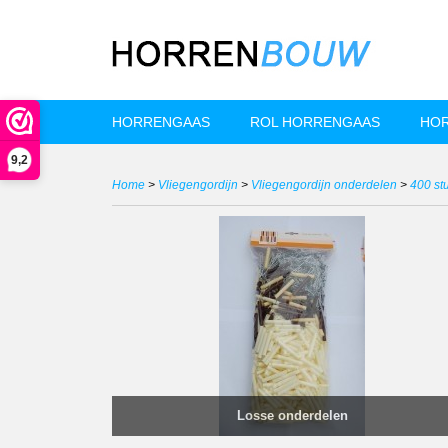
HORRENGAAS
ROL HORRENGAAS
HOR
9,2
Home
>
Vliegengordijn
>
Vliegengordijn onderdelen
>
400 stu
Losse onderdelen