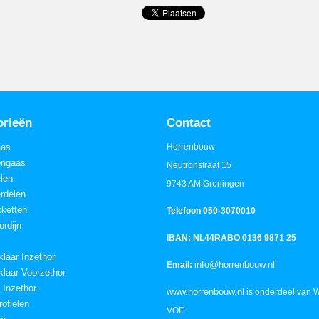
orieën
Contact
aas
Horrenbouw
engaas
Neutronstraat 15
elen
9743 AM Groningen
rdelen
ketten
Telefoon 050-3070010
ordijn
IBAN: NL44RABO 0136 9871 25
klaar Inzethor
info@horrenbouw.nl
Email:
klaar Voorzethor
 Inzethor
www.horrenbouw.nl
is onderdeel van 
ofielen
VOF.