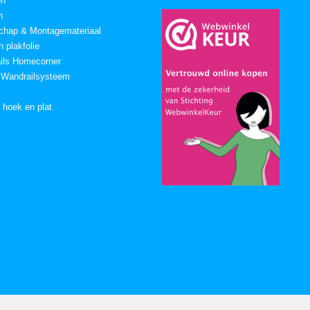
en
n
chap & Montagemateriaal
 plakfolie
ails Homecorner
 Wandrailsysteem
n hoek en plat