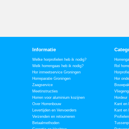
Informatie
Categ
Welke horprofielen heb ik nodig?
Horreng
Welk horrengaas heb ik nodig?
Rol horr
Hor inmeetservice Groningen
Horprofi
Horreparatie Groningen
Hor onde
Zaagservice
Bouwpak
Meetinstructies
Vliegeng
Horren voor aluminium kozijnen
Hordeur
Over Horrenbouw
Kant en 
Levertijden en Vervoerders
Kant en 
Verzenden en retourneren
Profielen
Betaalmethoden
Tussenpr