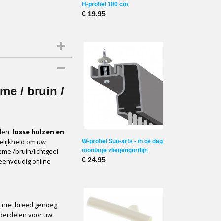
H-profiel 100 cm
€ 19,95
me / bruin /
len,
losse hulzen en
elijkheid om uw
W-profiel Sun-arts - in de dag
eme /bruin/lichtgeel
montage vliegengordijn
€ 24,95
 eenvoudig online
et niet breed genoeg.
nderdelen voor uw