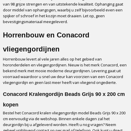
Kunststof kralen
van 98 grijze strengen en van uitstekende kwaliteit. Ophanging gaat
Afmeting
door middel van ophangogen, waarbij u zelf bijvoorbeeld even een
90 x 200 cm
spijker of schroef in het kozijn moet draaien. Let op, geen
bevestigingsmateriaal meegeleverd.
Onderhoud
Handwas, afwasbaar
Horrenbouw en Conacord
Montage
Haken
vliegengordijnen
Transport
In doos via GLS
Horrenbouw levert al vele jaren alles op het gebied van
horonderdelen en vliegengordijnen. Nieuw is het merk Conacord, een
bekend merk met mooie moderne deurgordijnen. Levering gaat uit
voorraad waardoor u snel uw deur kan voorzien van een Conacord
vliegengordijn en geen last meer heeft van vliegend ongedierte.
Conacord Kralengordijn Beads Grijs 90 x 200 cm
kopen
Bestel het Conacord kralen vliegengordijn model Beads Grijs 90 x 200
cm eenvoudig via de webshop. Binnen enkele dagen zal het
deurgordijn bij u afgeleverd worden. Heeft u nog vragen? Neem
geheel vrijblijvend contact op per mail of telefoon. Ook kunt u direct