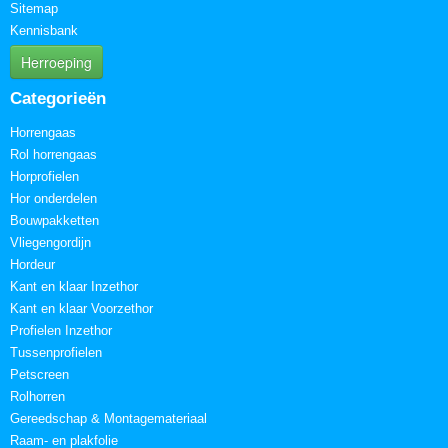
Sitemap
Kennisbank
Herroeping
Categorieën
Horrengaas
Rol horrengaas
Horprofielen
Hor onderdelen
Bouwpakketten
Vliegengordijn
Hordeur
Kant en klaar Inzethor
Kant en klaar Voorzethor
Profielen Inzethor
Tussenprofielen
Petscreen
Rolhorren
Gereedschap & Montagemateriaal
Raam- en plakfolie