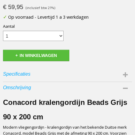
€ 59,95
(inclusief btw 21%)
✓
Op voorraad
- Levertijd 1 a 3 werkdagen
Aantal
IN WINKELWAGEN
Specificaties
Afmetingen (l,b,h)
Omschrijving
200 x 90 x 0 cm
Soort vliegengordijn
Conacord kralengordijn Beads Grijs
Kunststof vliegengordijn
Gebruik
90 x 200 cm
Binnen en buiten
Modern vliegengordijn - kralengordijn van het bekende Duitse merk
Materiaal
Conacord, model Beads Grijs met de afmeting 90 x 200 cm. Voorzien