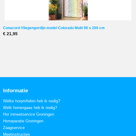
Conacord Vliegengordijn model Colorado Multi 90 x 200 cm
€ 21,95
Informatie
Welke horprofielen heb ik nodig?
Welk horrengaas heb ik nodig?
Hor inmeetservice Groningen
Horreparatie Groningen
Zaagservice
Meetinstructies