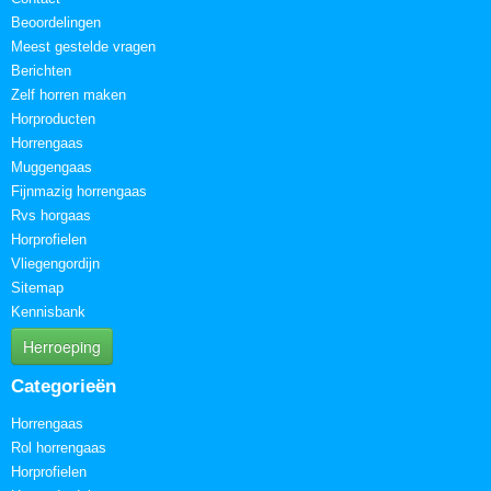
Beoordelingen
Meest gestelde vragen
Berichten
Zelf horren maken
Horproducten
Horrengaas
Muggengaas
Fijnmazig horrengaas
Rvs horgaas
Horprofielen
Vliegengordijn
Sitemap
Kennisbank
Herroeping
Categorieën
Horrengaas
Rol horrengaas
Horprofielen