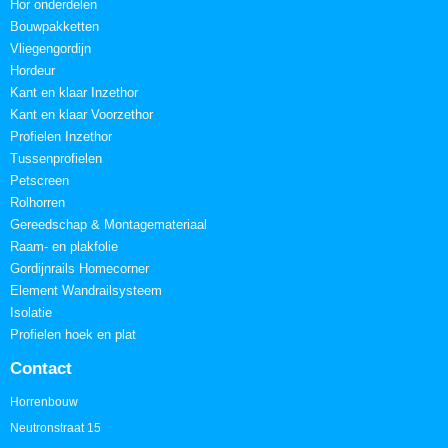
Hor onderdelen
Bouwpakketten
Vliegengordijn
Hordeur
Kant en klaar Inzethor
Kant en klaar Voorzethor
Profielen Inzethor
Tussenprofielen
Petscreen
Rolhorren
Gereedschap & Montagemateriaal
Raam- en plakfolie
Gordijnrails Homecorner
Element Wandrailsysteem
Isolatie
Profielen hoek en plat
Contact
Horrenbouw
Neutronstraat 15