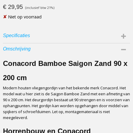
€ 29,95
(inclusief btw 21%)
✘
Niet op voorraad
Specificaties
Afmetingen (l,b,h)
Omschrijving
200 x 90 x 0 cm
Soort vliegengordijn
Conacord Bamboe Saigon Zand 90 x
Kunststof vliegengordijn
Gebruik
200 cm
Binnen en buiten
Modern houten vliegengordijn van het bekende merk Conacord. Het
Materiaal
model wat u hier ziet is de Saigon Bamboe Zand met een afmeting van
Hout - Bamboe
90 x 200 cm. Het deurgordijn bestaat uit 90 strengen en is voorzien van
Afmeting
ophangpunten. Het gordijn kan worden opgehangen door middel van
90 x 200 cm
spijkers of schroefduimen. Let op, montagemateriaal is niet
meegeleverd.
Onderhoud
Niet afwassen
Horrenbouw en Conacord
Montage