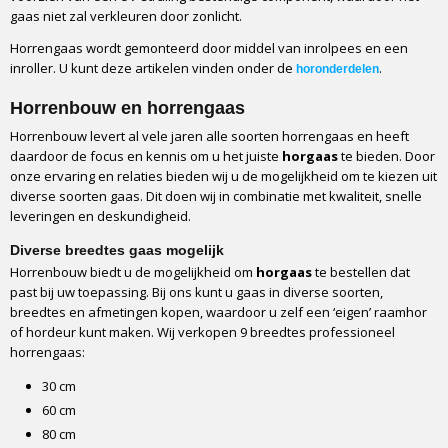
gaas niet zal verkleuren door zonlicht.
Gewicht
Horrengaas wordt gemonteerd door middel van inrolpees en een
120 gram per vierkante meter
inroller. U kunt deze artikelen vinden onder de
.
horonderdelen
Openheid (% zonlicht)
63%
Horrenbouw en horrengaas
Brandveiligheid
Horrenbouw levert al vele jaren alle soorten horrengaas en heeft
Zelfdovend klasse 2
daardoor de focus en kennis om u het juiste
horgaas
te bieden. Door
Beschikbare breedtes
onze ervaring en relaties bieden wij u de mogelijkheid om te kiezen uit
60,80,90,100,120,140,160,220,260 en 320 cm breed
diverse soorten gaas. Dit doen wij in combinatie met kwaliteit, snelle
leveringen en deskundigheid.
Afname
Per strekkende meter
Diverse breedtes gaas mogelijk
Verpakking
Horrenbouw biedt u de mogelijkheid om
horgaas
te bestellen dat
Doos of rol
past bij uw toepassing. Bij ons kunt u gaas in diverse soorten,
breedtes en afmetingen kopen, waardoor u zelf een ‘eigen’ raamhor
Vervoerder
of hordeur kunt maken. Wij verkopen 9 breedtes professioneel
GLS
horrengaas:
Levertijd
1 tot 2 werkdagen
30 cm
60 cm
80 cm