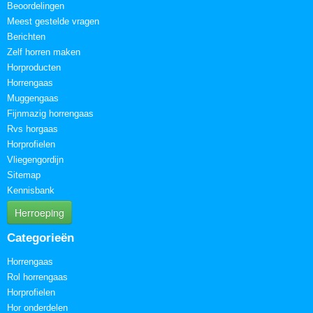
Beoordelingen
Meest gestelde vragen
Berichten
Zelf horren maken
Horproducten
Horrengaas
Muggengaas
Fijnmazig horrengaas
Rvs horgaas
Horprofielen
Vliegengordijn
Sitemap
Kennisbank
Herroeping
Categorieën
Horrengaas
Rol horrengaas
Horprofielen
Hor onderdelen