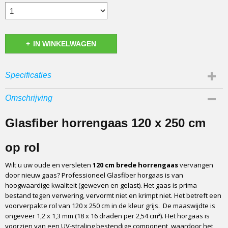
IN WINKELWAGEN
Specificaties
Afmetingen (l,b,h)
Omschrijving
250 x 120 x 0 cm
Materiaal
Glasfiber horrengaas 120 x 250 cm
Glasfiber / PVC
Opbouw
op rol
Geweven en gelast
Wilt u uw oude en versleten
120 cm brede
horrengaas
vervangen
Kwaliteit
door nieuw gaas? Professioneel Glasfiber horgaas is van
Professioneel
hoogwaardige kwaliteit (geweven en gelast). Het gaas is prima
Herkomst
bestand tegen verwering, vervormt niet en krimpt niet. Het betreft een
Europese makelij (dus geen Chinees gaas)
voorverpakte rol van 120 x 250 cm in de kleur grijs. De maaswijdte is
ongeveer 1,2 x 1,3 mm (18 x 16 draden per 2,54 cm²). Het horgaas is
Maaswijdte
voorzien van een UV-straling bestendige component, waardoor het
1,2 x 1,3 mm (18 x 16 draden per 2,54 cm²)