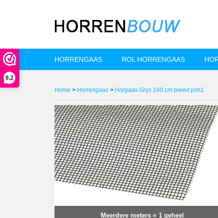
HORRENGAAS
ROL HORRENGAAS
HOR
9,2
Home
>
Horrengaas
>
Horgaas Grijs 160 cm breed p/m1
Meerdere meters = 1 geheel