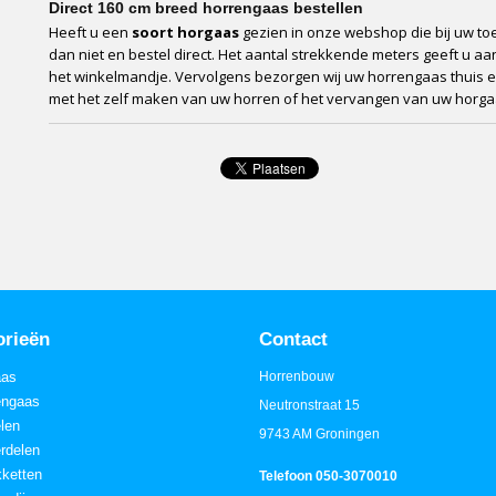
Direct 160 cm breed horrengaas bestellen
Heeft u een
soort horgaas
gezien in onze webshop die bij uw toe
dan niet en bestel direct. Het aantal strekkende meters geeft u aan 
het winkelmandje. Vervolgens bezorgen wij uw horrengaas thuis e
met het zelf maken van uw horren of het vervangen van uw horga
orieën
Contact
aas
Horrenbouw
engaas
Neutronstraat 15
elen
9743 AM Groningen
rdelen
ketten
Telefoon 050-3070010