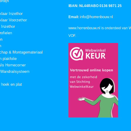
ordijn
IBAN: NL44RABO 0136 9871 25
klaar Inzethor
info@horrenbouw.nl
Email:
klaar Voorzethor
 Inzethor
www.horrenbouw.nl
is onderdeel van 
ofielen
VOF.
en
n
chap & Montagemateriaal
 plakfolie
ails Homecorner
 Wandrailsysteem
n hoek en plat