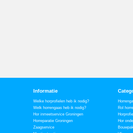
Informatie
Categ
Welke horprofielen heb ik nodig?
Horreng
Welk horrengaas heb ik nodig?
Rol horr
Hor inmeetservice Groningen
Horprofi
Horreparatie Groningen
Hor onde
Zaagservice
Bouwpak