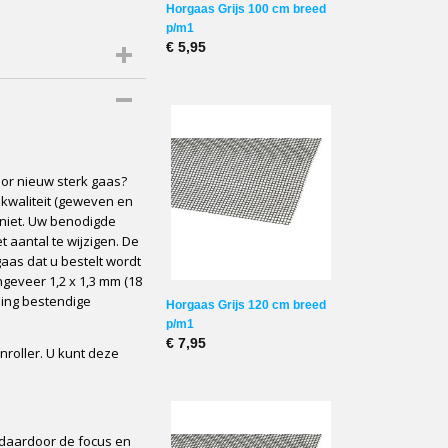
Horgaas Grijs 100 cm breed
p/m1
€ 5,95
r nieuw sterk gaas?
kwaliteit (geweven en
s geen Chinees gaas)
 niet. Uw benodigde
 draden per 2,54 cm²)
 aantal te wijzigen. De
e meter
aas dat u bestelt wordt
ngeveer 1,2 x 1,3 mm (18
ling bestendige
Horgaas Grijs 120 cm breed
0,160, 220 cm en 260 cm.
p/m1
€ 7,95
roller. U kunt deze
 daardoor de focus en