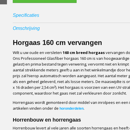
Specificaties
Productcode
HBHG160
Omschrijving
Productcode leverancier
HBHG160
Materiaal
Glasfiber / PVC
Horgaas 160 cm vervangen
Opbouw
Geweven en gelast
Wilt u uw oude en versleten
160 cm breed
horgaas
vervangen doo
Kwaliteit
Professioneel
Ons Professioneel Glasfiber horgaas 160 cm is van hoogwaardige 
Herkomst
Europese makelij (du
gelast) en prima bestand tegen verwering, vervormt niet en krimpt
Maaswijdte
1,2 x 1,3 mm (18 x 16
aantal strekkende meters geeft u aan in het winkelmandje door het
Gewicht
120 gram per vierkant
prijs zal hierop automatisch worden aangepast. Het aantal meter g
Openheid (% zonlicht)
63%
als een geheel geleverd, niet als losse meters. De maaswijdte is o
Brandveiligheid
Zelfdovend klasse 2
x 16 draden per 2,54 cm²). Het horgaas is voorzien van een UV-stra
Beschikbare breedtes
30, 60,80,100,120,14
component, waardoor het gaas niet zal verkleuren door zonlicht.
Afname
Per strekkende meter
Horrengaas wordt gemonteerd door middel van inrolpees en een in
Verpakking
Doos of rol
artikelen vinden onder de
.
horonderdelen
Vervoerder
PostNL, DHL of GLS
Levertijd
Horrenbouw en horrengaas
1 tot 2 werkdagen
Horrenbouw levert al vele jaren alle soorten horrengaas en heeft