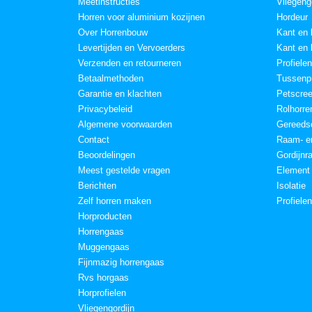
Meetinstructies
Vliegeng
Horren voor aluminium kozijnen
Hordeur
Over Horrenbouw
Kant en 
Levertijden en Vervoerders
Kant en 
Verzenden en retourneren
Profielen
Betaalmethoden
Tussenpr
Garantie en klachten
Petscre
Privacybeleid
Rolhorre
Algemene voorwaarden
Gereeds
Contact
Raam- en
Beoordelingen
Gordijnr
Meest gestelde vragen
Element
Berichten
Isolatie
Zelf horren maken
Profiele
Horproducten
Horrengaas
Muggengaas
Fijnmazig horrengaas
Rvs horgaas
Horprofielen
Vliegengordijn