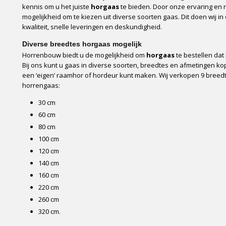
kennis om u het juiste
horgaas
te bieden. Door onze ervaring en r
mogelijkheid om te kiezen uit diverse soorten gaas. Dit doen wij i
kwaliteit, snelle leveringen en deskundigheid.
Diverse breedtes horgaas mogelijk
Horrenbouw biedt u de mogelijkheid om
horgaas
te bestellen dat 
Bij ons kunt u gaas in diverse soorten, breedtes en afmetingen ko
een ‘eigen’ raamhor of hordeur kunt maken. Wij verkopen 9 breed
horrengaas:
30 cm
60 cm
80 cm
100 cm
120 cm
140 cm
160 cm
220 cm
260 cm
320 cm.