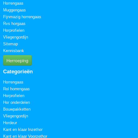
Horrengaas
Muggengaas
Fijnmazig horrengaas
Rvs horgaas
Horprofielen
Vliegengordijn
Sitemap
Kennisbank
Herroeping
Categorieën
Horrengaas
Rol horrengaas
Horprofielen
Hor onderdelen
Bouwpakketten
Vliegengordijn
Hordeur
Kant en klaar Inzethor
Kant en klaar Voorzethor