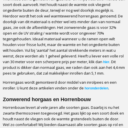
soort doek aanvoelt. Het houdt naast de warmte ook vliegend
ongedierte buiten de deur, terwijl er nog wel doorkijk mogelijk is.
Hierdoor wordt het ook wel warmtewerend horrengaas genoemd. De
doorkijk van dit materiaal is echter wel iets minder dan van normaal
gaas, zie ook de afbeeldingen. Het zonwerende gaas is voor 32%
open en de UV straling / warmte wordt voor ongeveer 70%
tegengehouden. Ideaal materiaal wanneer u de ramen open wilt
houden voor frisse lucht, maar de warmte en het ongedierte buiten
wilt houden. Vul bij 'aantal' het aantal strekkende meters in wat u
wenst, deze worden als 1 geheel geleverd. Heeft u liever een volle rol
van 30 meter voor een scherpere prijs per meter, klik dan
. Dit
hier
product is dikker dan normaal gaas, we raden dan ook aan het 4,4 mm
pees te gebruiken, dat zal makkelijker inrollen dan 5,1 mm.
Horrengaas wordt gemonteerd door middel van inrolpees en een
inroller. U kunt deze artikelen vinden onder de
.
horonderdelen
Zonwerend horgaas en Horrenbouw
Horrenbouw levert al vele jaren alle soorten gaas. Daarbij is nu het
zwarte thermoscreen toegevoegd. Het gaas lijkt op een soort doek en
houdt naast de vliegen ook de warmte grotendeels buiten de door.
Wel zo comfortabel! Wij bieden daarnaast alle soorten gaas op rol en