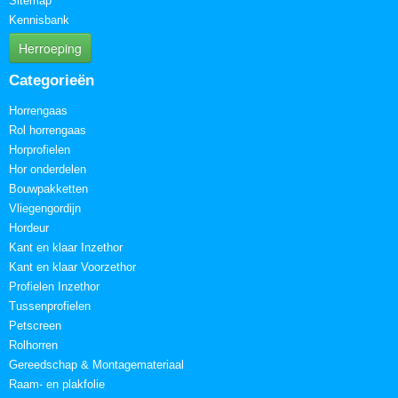
Sitemap
Kennisbank
Herroeping
Categorieën
Horrengaas
Rol horrengaas
Horprofielen
Hor onderdelen
Bouwpakketten
Vliegengordijn
Hordeur
Kant en klaar Inzethor
Kant en klaar Voorzethor
Profielen Inzethor
Tussenprofielen
Petscreen
Rolhorren
Gereedschap & Montagemateriaal
Raam- en plakfolie