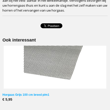
aan bij het veld 'aantal' in het winkelmandje. Vervolgens bezorgen wij
uw horrengaas thuis en kunt u aan de slag met het zelf maken van uw
1 tot 3 werkdagen
horren of het vervangen van uw horgaas.
Ook interessant
Horgaas Grijs 100 cm breed p/m1
€ 5,95