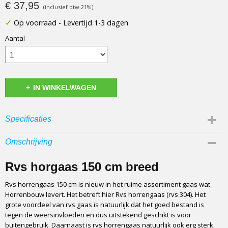
€ 37,95
(inclusief btw 21%)
✓
Op voorraad
- Levertijd 1-3 dagen
Aantal
IN WINKELWAGEN
Specificaties
Bruto gewicht
Omschrijving
3,00 Kg
Materiaal
Rvs horgaas 150 cm breed
Rvs 304
Rvs horrengaas 150 cm is nieuw in het ruime assortiment gaas wat
Opbouw
Horrenbouw levert. Het betreft hier Rvs horrengaas (rvs 304). Het
Geweven en gelast
grote voordeel van rvs gaas is natuurlijk dat het goed bestand is
Kwaliteit
tegen de weersinvloeden en dus uitstekend geschikt is voor
Professioneel
buitengebruik. Daarnaast is rvs horrengaas natuurlijk ook erg sterk.