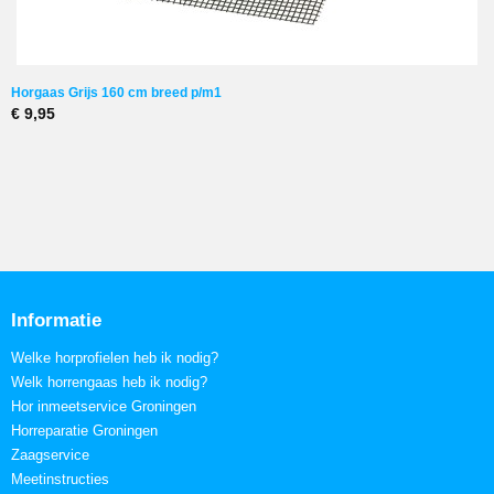
Horgaas Grijs 160 cm breed p/m1
€ 9,95
Informatie
Welke horprofielen heb ik nodig?
Welk horrengaas heb ik nodig?
Hor inmeetservice Groningen
Horreparatie Groningen
Zaagservice
Meetinstructies