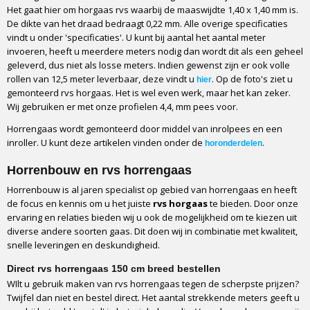
Het gaat hier om horgaas rvs waarbij de maaswijdte 1,40 x 1,40 mm is.
Herkomst
De dikte van het draad bedraagt 0,22 mm. Alle overige specificaties
Europese makelij (dus geen Chinees gaas)
vindt u onder 'specificaties'. U kunt bij aantal het aantal meter
Maaswijdte
invoeren, heeft u meerdere meters nodig dan wordt dit als een geheel
1,2 x 1,3 mm (18 x 16 draden per 2,54 cm²)
geleverd, dus niet als losse meters. Indien gewenst zijn er ook volle
Gewicht
rollen van 12,5 meter leverbaar, deze vindt u
. Op de foto's ziet u
hier
gemonteerd rvs horgaas. Het is wel even werk, maar het kan zeker.
370 gram per vierkante meter
Wij gebruiken er met onze profielen 4,4, mm pees voor.
Openheid (% zonlicht)
63%
Horrengaas wordt gemonteerd door middel van inrolpees en een
inroller. U kunt deze artikelen vinden onder de
.
Brandveiligheid
horonderdelen
Zelfdovend klasse 2
Horrenbouw en rvs horrengaas
Beschikbare breedtes
Horrenbouw is al jaren specialist op gebied van horrengaas en heeft
100 en 150 cm
de focus en kennis om u het juiste
rvs
horgaas
te bieden. Door onze
Afname
ervaring en relaties bieden wij u ook de mogelijkheid om te kiezen uit
Per strekkende meter
diverse andere soorten gaas. Dit doen wij in combinatie met kwaliteit,
Verpakking
snelle leveringen en deskundigheid.
Kartonpapier
Direct rvs horrengaas 150 cm breed bestellen
Vervoerder
WIlt u gebruik maken van rvs horrengaas tegen de scherpste prijzen?
GLS
Twijfel dan niet en bestel direct. Het aantal strekkende meters geeft u
Levertijd