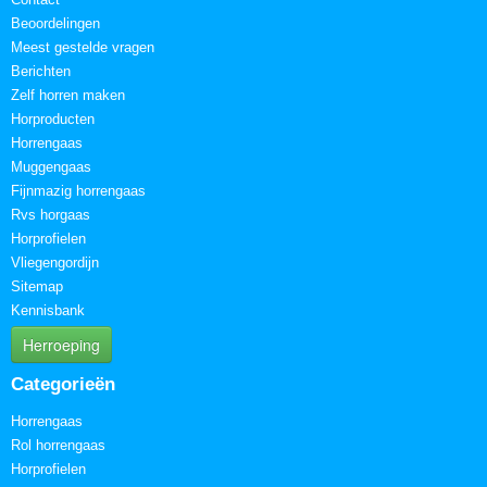
Beoordelingen
Meest gestelde vragen
Berichten
Zelf horren maken
Horproducten
Horrengaas
Muggengaas
Fijnmazig horrengaas
Rvs horgaas
Horprofielen
Vliegengordijn
Sitemap
Kennisbank
Herroeping
Categorieën
Horrengaas
Rol horrengaas
Horprofielen