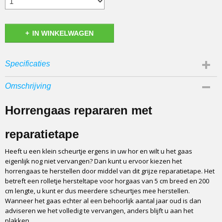
IN WINKELWAGEN
Specificaties
EAN code
Omschrijving
8020377021950
Afmetingen (l,b,h)
Horrengaas repararen met
200 x 5 x 0 cm
reparatietape
Heeft u een klein scheurtje ergens in uw hor en wilt u het gaas
eigenlijk nog niet vervangen? Dan kunt u ervoor kiezen het
horrengaas te herstellen door middel van dit grijze reparatietape. Het
betreft een rolletje hersteltape voor horgaas van 5 cm breed en 200
cm lengte, u kunt er dus meerdere scheurtjes mee herstellen.
Wanneer het gaas echter al een behoorlijk aantal jaar oud is dan
adviseren we het volledig te vervangen, anders blijft u aan het
plakken.