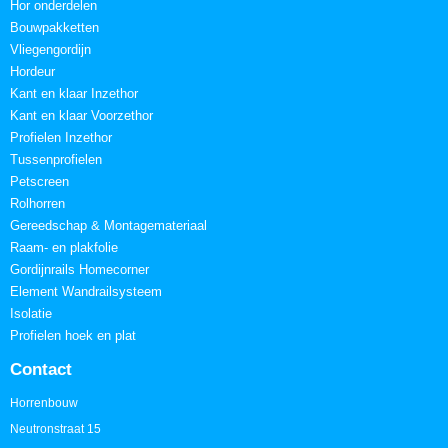
Hor onderdelen
Bouwpakketten
Vliegengordijn
Hordeur
Kant en klaar Inzethor
Kant en klaar Voorzethor
Profielen Inzethor
Tussenprofielen
Petscreen
Rolhorren
Gereedschap & Montagemateriaal
Raam- en plakfolie
Gordijnrails Homecorner
Element Wandrailsysteem
Isolatie
Profielen hoek en plat
Contact
Horrenbouw
Neutronstraat 15