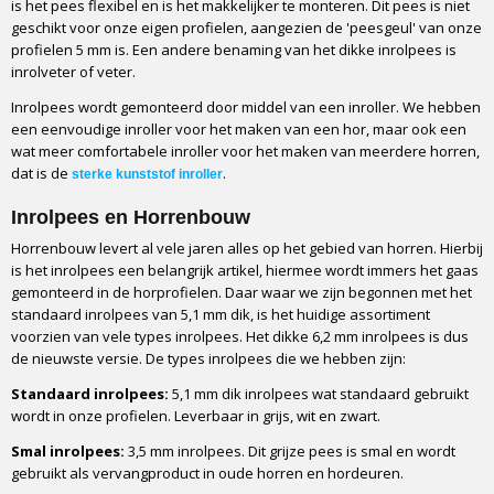
is het pees flexibel en is het makkelijker te monteren. Dit pees is niet
geschikt voor onze eigen profielen, aangezien de 'peesgeul' van onze
profielen 5 mm is. Een andere benaming van het dikke inrolpees is
inrolveter of veter.
Inrolpees wordt gemonteerd door middel van een inroller. We hebben
een eenvoudige inroller voor het maken van een hor, maar ook een
wat meer comfortabele inroller voor het maken van meerdere horren,
dat is de
.
sterke kunststof inroller
Inrolpees en Horrenbouw
Horrenbouw levert al vele jaren alles op het gebied van horren. Hierbij
is het inrolpees een belangrijk artikel, hiermee wordt immers het gaas
gemonteerd in de horprofielen. Daar waar we zijn begonnen met het
standaard inrolpees van 5,1 mm dik, is het huidige assortiment
voorzien van vele types inrolpees. Het dikke 6,2 mm inrolpees is dus
de nieuwste versie. De types inrolpees die we hebben zijn:
Standaard inrolpees:
5,1 mm dik inrolpees wat standaard gebruikt
wordt in onze profielen. Leverbaar in grijs, wit en zwart.
Smal inrolpees:
3,5 mm inrolpees. Dit grijze pees is smal en wordt
gebruikt als vervangproduct in oude horren en hordeuren.