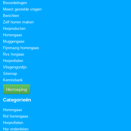
Beoordelingen
Meest gestelde vragen
Berichten
Zelf horren maken
Horproducten
Horrengaas
Muggengaas
Fijnmazig horrengaas
Rvs horgaas
Horprofielen
Vliegengordijn
Sitemap
Kennisbank
Herroeping
Categorieën
Horrengaas
Rol horrengaas
Horprofielen
Hor onderdelen