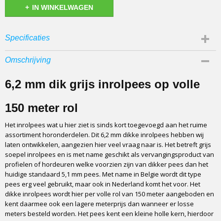
IN WINKELWAGEN
Specificaties
Bruto gewicht
Omschrijving
3,00 Kg
Afmetingen (l,b,h)
6,2 mm dik grijs inrolpees op volle
1500 x 0 x 0 cm
150 meter rol
Het inrolpees wat u hier ziet is sinds kort toegevoegd aan het ruime
assortiment horonderdelen. Dit 6,2 mm dikke inrolpees hebben wij
laten ontwikkelen, aangezien hier veel vraag naar is. Het betreft grijs
soepel inrolpees en is met name geschikt als vervangingsproduct van
profielen of hordeuren welke voorzien zijn van dikker pees dan het
huidige standaard 5,1 mm pees. Met name in Belgie wordt dit type
pees erg veel gebruikt, maar ook in Nederland komt het voor. Het
dikke inrolpees wordt hier per volle rol van 150 meter aangeboden en
kent daarmee ook een lagere meterprijs dan wanneer er losse
meters besteld worden. Het pees kent een kleine holle kern, hierdoor