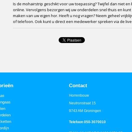
Is de mohairstrip geschikt voor uw toepassing? Twijfel dan niet en
online. Vervolgens bezorgen wij uw onderdelen snel thuis en kunt
maken van uw eigen hor. Heeft u nog vragen? Neem geheel vrijblij
of telefoon. Ook kunt u direct een medewerker spreken via de live 
orieën
Contact
aas
Horrenbouw
engaas
Neutronstraat 15
elen
9743 AM Groningen
rdelen
ketten
Telefoon 050-3070010
ordijn