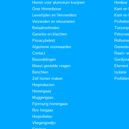
Horren voor aluminium kozijnen
Hordeur
Over Horrenbouw
Kant en 
Levertijden en Vervoerders
Kant en 
Verzenden en retourneren
Profielen
Betaalmethoden
Tussenpr
Garantie en klachten
Petscre
Privacybeleid
Rolhorre
Algemene voorwaarden
Gereeds
Contact
Raam- en
Beoordelingen
Gordijnr
Meest gestelde vragen
Element
Berichten
Isolatie
Zelf horren maken
Profiele
Horproducten
Horrengaas
Muggengaas
Fijnmazig horrengaas
Rvs horgaas
Horprofielen
Vliegengordijn