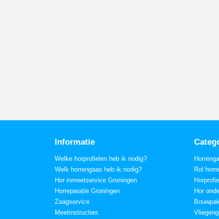
Informatie
Categ
Welke horprofielen heb ik nodig?
Horreng
Welk horrengaas heb ik nodig?
Rol horr
Hor inmeetservice Groningen
Horprofi
Horreparatie Groningen
Hor onde
Zaagservice
Bouwpak
Meetinstructies
Vliegeng