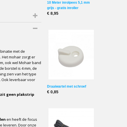
10 Meter inrolpees 5,1 mm
grijs - gratis inroller
€ 8,95
mbinatie met de
 Het mohair zorgt er
 mm, ook wel Mohair band
de borstel is 4 mm, de
ing zien van het type
k. Ook leverbaar voor
Draaiwartel met schroef
€ 0,85
zit geen plakstrip
len
en heeft de focus
te leveren. Door onze