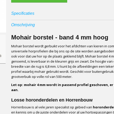
Specificaties
Afmetingen (l,b,h)
100 x 0,68 x 0,40 cm
Omschrijving
Mohair borstel - band 4 mm hoog
Mohair borstel wordt gerbuikt voor het afdichten van kieren in co
universele horprofielen die bij ons op de site worden aangeboden.
ook voor dat uw hor op de plaats geklemd blijft. Mohair borstel 4
genoemd, is leverbaar in de kleuren grijs en zwart. De hoogte van 
breedte van de rug is 6,8 mm. U kunt bij de afbeeldingen een teken
profiel waarbij mohair gebruikt wordt. Geschikt voor buitengebrui
grootverbuik op volle rol van 500 meter.
Let op: mohair 4 mm wordt in passend profiel geschoven, er 
aan.
Losse horonderdelen en Horrenbouw
Horrenbouw is al vele jaren specialist op gebied van
horonderde
en kennis om u de juiste onderdelen voor al uw hortoepassingen 