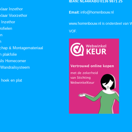
IBAN: NL44RABO 0136 9871 25
klaar Inzethor
info@horrenbouw.nl
Email:
klaar Voorzethor
 Inzethor
www.horrenbouw.nl
is onderdeel van 
ofielen
VOF.
en
n
chap & Montagemateriaal
 plakfolie
ails Homecorner
 Wandrailsysteem
n hoek en plat