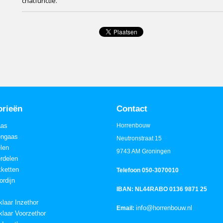
chatfunctie.
orieën
Contact
aas
Horrenbouw
engaas
Neutronstraat 15
elen
9743 AM Groningen
rdelen
ketten
Telefoon 050-3070010
ordijn
IBAN: NL44RABO 0136 9871 25
klaar Inzethor
info@horrenbouw.nl
Email:
klaar Voorzethor