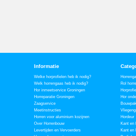
Informatie
Categ
Welke horprofielen heb ik nodig?
Horreng
Welk horrengaas heb ik nodig?
Rol horr
Hor inmeetservice Groningen
Horprofi
Horreparatie Groningen
Hor onde
Zaagservice
Bouwpak
Meetinstructies
Vliegeng
Horren voor aluminium kozijnen
Hordeur
Over Horrenbouw
Kant en 
Levertijden en Vervoerders
Kant en 