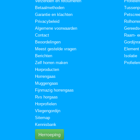
Verzenden en retourneren
Profielen
Betaalmethoden
Tussenpr
Garantie en klachten
Petscre
Privacybeleid
Rolhorre
Algemene voorwaarden
Gereeds
Contact
Raam- en
Beoordelingen
Gordijnr
Meest gestelde vragen
Element
Berichten
Isolatie
Zelf horren maken
Profiele
Horproducten
Horrengaas
Muggengaas
Fijnmazig horrengaas
Rvs horgaas
Horprofielen
Vliegengordijn
Sitemap
Kennisbank
Herroeping