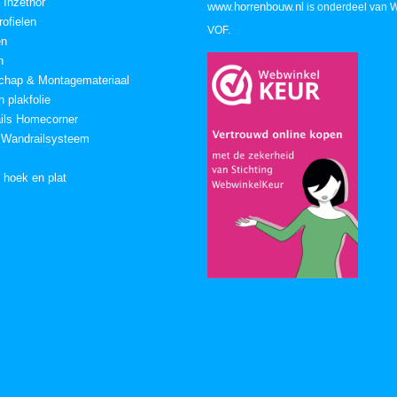
 Inzethor
www.horrenbouw.nl
is onderdeel van 
ofielen
VOF.
en
n
chap & Montagemateriaal
 plakfolie
ails Homecorner
 Wandrailsysteem
n hoek en plat