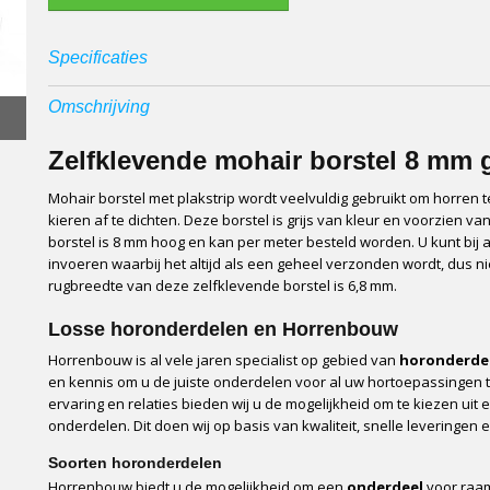
Specificaties
Afmetingen (l,b,h)
100 x 0 x 0 cm
Omschrijving
Zelfklevende mohair borstel 8 mm g
Mohair borstel met plakstrip wordt veelvuldig gebruikt om horre
kieren af te dichten. Deze borstel is grijs van kleur en voorzien va
borstel is 8 mm hoog en kan per meter besteld worden. U kunt bij 
invoeren waarbij het altijd als een geheel verzonden wordt, dus ni
rugbreedte van deze zelfklevende borstel is 6,8 mm.
Losse horonderdelen en Horrenbouw
Horrenbouw is al vele jaren specialist op gebied van
horonderde
en kennis om u de juiste onderdelen voor al uw hortoepassingen 
ervaring en relaties bieden wij u de mogelijkheid om te kiezen ui
onderdelen. Dit doen wij op basis van kwaliteit, snelle leveringen
Soorten horonderdelen
Horrenbouw biedt u de mogelijkheid om een
onderdeel
voor raam