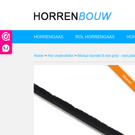
HORRENGAAS
ROL HORRENGAAS
HOR
9,2
Home
>
Hor onderdelen
>
Mohair borstel 8 mm grijs - met plak
Nieuw!