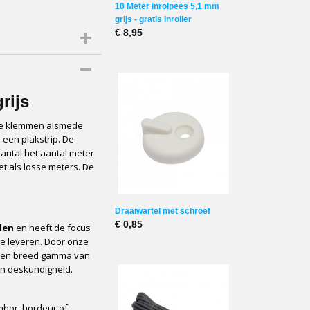
10 Meter inrolpees 5,1 mm
grijs - gratis inroller
€ 8,95
rijs
n te klemmen alsmede
n een plakstrip. De
aantal het aantal meter
et als losse meters. De
Draaiwartel met schroef
€ 0,85
len
en heeft de focus
te leveren. Door onze
t een breed gamma van
 en deskundigheid.
hor, hordeur of