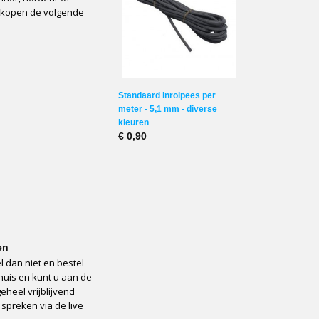
erkopen de volgende
Standaard inrolpees per
meter - 5,1 mm - diverse
kleuren
€ 0,90
en
l dan niet en bestel
huis en kunt u aan de
heel vrijblijvend
 spreken via de live