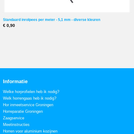
Standaard inrolpees per meter - 5,1 mm - diverse kleuren
€ 0,90
Informatie
Welke horprofielen heb ik nodig?
Welk horrengaas heb ik nodig?
Hor inmeetservice Groningen
Horreparatie Groningen
Zaagservice
Meetinstructies
Horren voor aluminium kozijnen