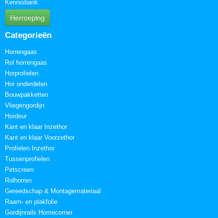
Kennisbank
Herroeping
Categorieën
Horrengaas
Rol horrengaas
Horprofielen
Hor onderdelen
Bouwpakketten
Vliegengordijn
Hordeur
Kant en klaar Inzethor
Kant en klaar Voorzethor
Profielen Inzethor
Tussenprofielen
Petscreen
Rolhorren
Gereedschap & Montagemateriaal
Raam- en plakfolie
Gordijnrails Homecorner