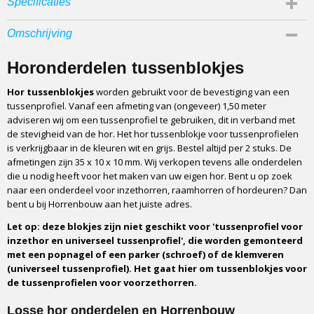
Specificaties
Productcode
Omschrijving
HBTB26-1149
Productcode leverancier
Horonderdelen tussenblokjes
HBTB26
Hor tussenblokjes
worden gebruikt voor de bevestiging van een
Afmetingen (l,b,h)
tussenprofiel. Vanaf een afmeting van (ongeveer) 1,50 meter
3,50 x 1 x 1 cm
adviseren wij om een tussenprofiel te gebruiken, dit in verband met
Materiaal
de stevigheid van de hor. Het hor tussenblokje voor tussenprofielen
Kunststof
is verkrijgbaar in de kleuren wit en grijs. Bestel altijd per 2 stuks. De
afmetingen zijn 35 x 10 x 10 mm. Wij verkopen tevens alle onderdelen
Geschikt voor
die u nodig heeft voor het maken van uw eigen hor. Bent u op zoek
Tussenprofielen
naar een onderdeel voor inzethorren, raamhorren of hordeuren? Dan
Beschikbare kleuren
bent u bij Horrenbouw aan het juiste adres.
Wit of grijs
Let op: deze blokjes zijn niet geschikt voor 'tussenprofiel voor
inzethor en universeel tussenprofiel', die worden gemonteerd
met een popnagel of een parker (schroef) of de klemveren
(universeel tussenprofiel). Het gaat hier om tussenblokjes voor
de tussenprofielen voor voorzethorren.
Losse hor onderdelen en Horrenbouw