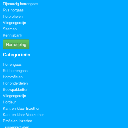
Fijnmazig horrengaas
Rvs horgaas
Horprofielen
Vliegengordijn
Sitemap
Kennisbank
Herroeping
Categorieën
Horrengaas
Rol horrengaas
Horprofielen
Hor onderdelen
Bouwpakketten
Vliegengordijn
Hordeur
Kant en klaar Inzethor
Kant en klaar Voorzethor
Profielen Inzethor
Tussenprofielen