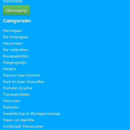
Kennisbank
Herroeping
Categorieën
Horrengaas
Rol horrengaas
Horprofielen
Hor onderdelen
Bouwpakketten
Vliegengordijn
Hordeur
Kant en klaar Inzethor
Kant en klaar Voorzethor
Profielen Inzethor
Tussenprofielen
Petscreen
Rolhorren
Gereedschap & Montagemateriaal
Raam- en plakfolie
Gordijnrails Homecorner