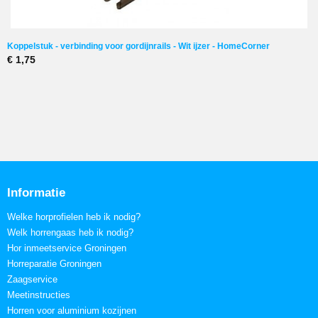
Koppelstuk - verbinding voor gordijnrails - Wit ijzer - HomeCorner
€ 1,75
Informatie
Welke horprofielen heb ik nodig?
Welk horrengaas heb ik nodig?
Hor inmeetservice Groningen
Horreparatie Groningen
Zaagservice
Meetinstructies
Horren voor aluminium kozijnen