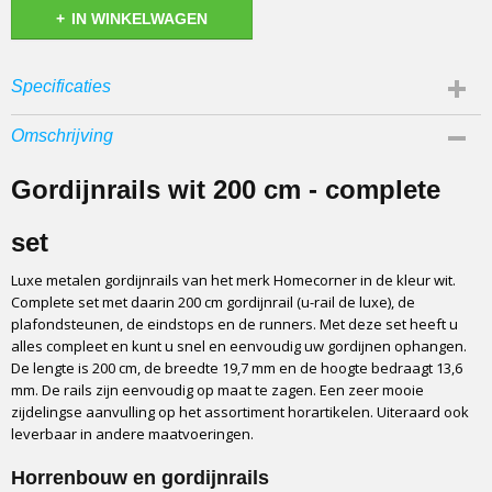
IN WINKELWAGEN
Specificaties
Bruto gewicht
Omschrijving
3,00 Kg
Afmetingen (l,b,h)
Gordijnrails wit 200 cm - complete
200 x 0 x 0 cm
set
Luxe metalen gordijnrails van het merk Homecorner in de kleur wit.
Complete set met daarin 200 cm gordijnrail (u-rail de luxe), de
plafondsteunen, de eindstops en de runners. Met deze set heeft u
alles compleet en kunt u snel en eenvoudig uw gordijnen ophangen.
De lengte is 200 cm, de breedte 19,7 mm en de hoogte bedraagt 13,6
mm. De rails zijn eenvoudig op maat te zagen. Een zeer mooie
zijdelingse aanvulling op het assortiment horartikelen. Uiteraard ook
leverbaar in andere maatvoeringen.
Horrenbouw en gordijnrails