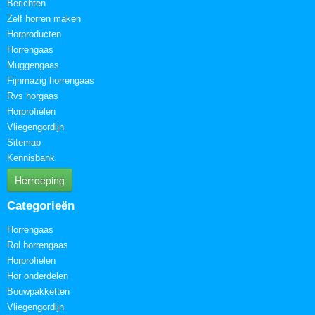
Zelf horren maken
Horproducten
Horrengaas
Muggengaas
Fijnmazig horrengaas
Rvs horgaas
Horprofielen
Vliegengordijn
Sitemap
Kennisbank
Herroeping
Categorieën
Horrengaas
Rol horrengaas
Horprofielen
Hor onderdelen
Bouwpakketten
Vliegengordijn