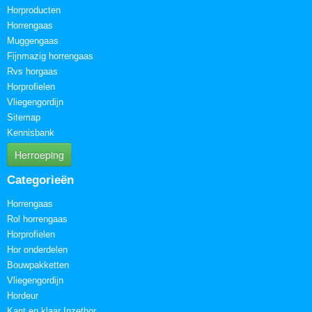
Horproducten
Horrengaas
Muggengaas
Fijnmazig horrengaas
Rvs horgaas
Horprofielen
Vliegengordijn
Sitemap
Kennisbank
Herroeping
Categorieën
Horrengaas
Rol horrengaas
Horprofielen
Hor onderdelen
Bouwpakketten
Vliegengordijn
Hordeur
Kant en klaar Inzethor