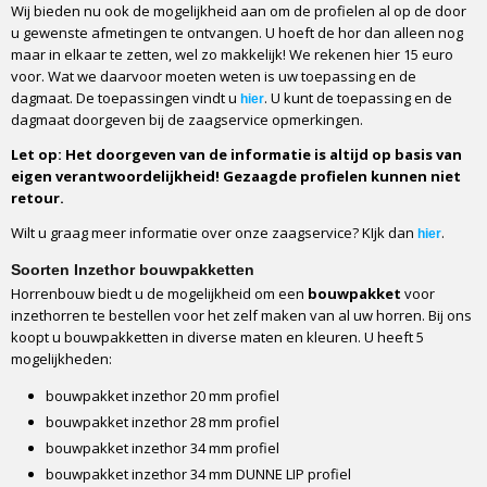
Wij bieden nu ook de mogelijkheid aan om de profielen al op de door
u gewenste afmetingen te ontvangen. U hoeft de hor dan alleen nog
maar in elkaar te zetten, wel zo makkelijk! We rekenen hier 15 euro
voor. Wat we daarvoor moeten weten is uw toepassing en de
dagmaat. De toepassingen vindt u
. U kunt de toepassing en de
hier
dagmaat doorgeven bij de zaagservice opmerkingen.
Let op: Het doorgeven van de informatie is altijd op basis van
eigen verantwoordelijkheid! Gezaagde profielen kunnen niet
retour.
Wilt u graag meer informatie over onze zaagservice? KIjk dan
.
hier
Soorten Inzethor bouwpakketten
Horrenbouw biedt u de mogelijkheid om een
bouwpakket
voor
inzethorren te bestellen voor het zelf maken van al uw horren. Bij ons
koopt u bouwpakketten in diverse maten en kleuren. U heeft 5
mogelijkheden:
bouwpakket inzethor 20 mm profiel
bouwpakket inzethor 28 mm profiel
bouwpakket inzethor 34 mm profiel
bouwpakket inzethor 34 mm DUNNE LIP profiel