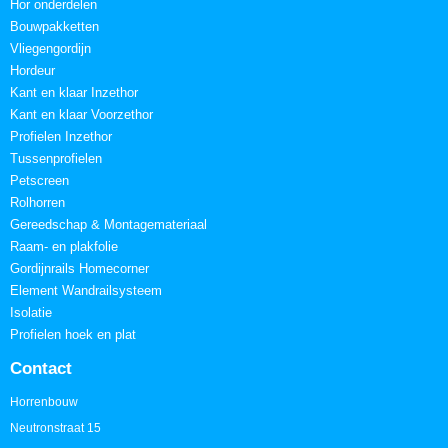
Hor onderdelen
Bouwpakketten
Vliegengordijn
Hordeur
Kant en klaar Inzethor
Kant en klaar Voorzethor
Profielen Inzethor
Tussenprofielen
Petscreen
Rolhorren
Gereedschap & Montagemateriaal
Raam- en plakfolie
Gordijnrails Homecorner
Element Wandrailsysteem
Isolatie
Profielen hoek en plat
Contact
Horrenbouw
Neutronstraat 15