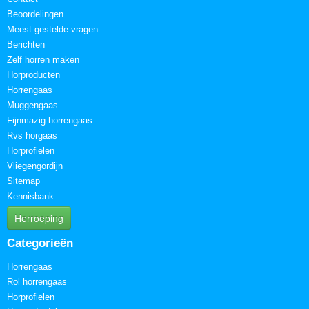
Beoordelingen
Meest gestelde vragen
Berichten
Zelf horren maken
Horproducten
Horrengaas
Muggengaas
Fijnmazig horrengaas
Rvs horgaas
Horprofielen
Vliegengordijn
Sitemap
Kennisbank
Herroeping
Categorieën
Horrengaas
Rol horrengaas
Horprofielen