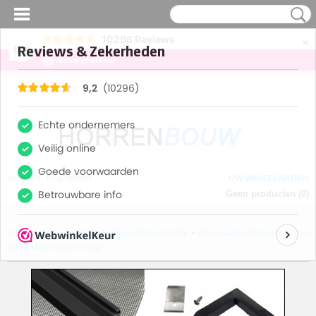
×
10296
Reviews
9,2
Inloggen
Registreren
UW WINKELWAGEN
Geen producten
(0)
Home
>
Bouwpakketten
>
Bouwpakket Inzethor
>
Bouwpakket Antraciet 34 mm
Veilig Wonen Dunne Lip