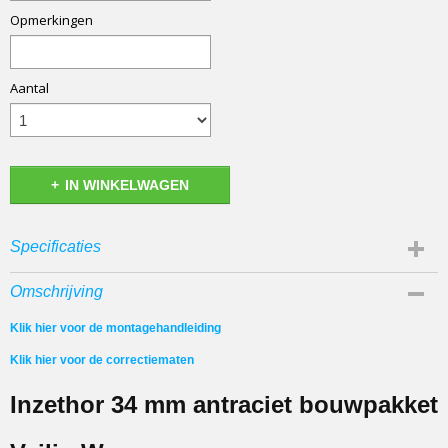
Opmerkingen
Aantal
IN WINKELWAGEN
Specificaties
Materiaal profiel
Omschrijving
Aluminium 34 mm dunne lip Antraciet (RAL7016)
Klik hier voor de montagehandleiding
Soort horgaas
Naar keuze
Klik hier voor de correctiematen
Type
Inzethor 34 mm antraciet bouwpakket
Bouwpakket
Horprofielen