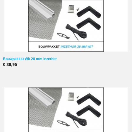
Bouwpakket Wit 28 mm Inzethor
€ 39,95