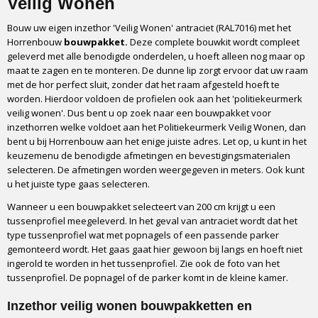
Veilig Wonen
4 pc
Tussenprofiel (indien van toepassing)
Bouw uw eigen inzethor 'Veilig Wonen' antraciet (RAL7016) met het
1 pc
Horrenbouw
bouwpakket.
Deze complete bouwkit wordt compleet
Inrolpees met inroller
geleverd met alle benodigde onderdelen, u hoeft alleen nog maar op
maat te zagen en te monteren. De dunne lip zorgt ervoor dat uw raam
1 pc
met de hor perfect sluit, zonder dat het raam afgesteld hoeft te
Hoekenset
worden. Hierdoor voldoen de profielen ook aan het 'politiekeurmerk
Verstek
veilig wonen'. Dus bent u op zoek naar een bouwpakket voor
Bevestigingsset inzethor
inzethorren welke voldoet aan het Politiekeurmerk Veilig Wonen, dan
Verenstaal, nokjes of veer + spie
bent u bij Horrenbouw aan het enige juiste adres. Let op, u kunt in het
keuzemenu de benodigde afmetingen en bevestigingsmaterialen
Bevestigingsset voorzethor
selecteren. De afmetingen worden weergegeven in meters. Ook kunt
Wervels, scharnieren, handgreep
u het juiste type gaas selecteren.
Verpakking
Wanneer u een bouwpakket selecteert van 200 cm krijgt u een
Karton
tussenprofiel meegeleverd. In het geval van antraciet wordt dat het
Vervoerder
type tussenprofiel wat met popnagels of een passende parker
GLS
gemonteerd wordt. Het gaas gaat hier gewoon bij langs en hoeft niet
Levertijd
ingerold te worden in het tussenprofiel. Zie ook de foto van het
1 tot 3 werkdagen
tussenprofiel. De popnagel of de parker komt in de kleine kamer.
Inzethor veilig wonen bouwpakketten en