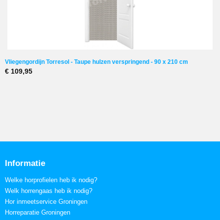
Vliegengordijn Torresol - Taupe hulzen verspringend - 90 x 210 cm
€ 109,95
Informatie
Welke horprofielen heb ik nodig?
Welk horrengaas heb ik nodig?
Hor inmeetservice Groningen
Horreparatie Groningen