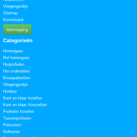
Vliegengordijn
Sitemap
Kennisbank
Herroeping
Categorieën
Horrengaas
Rol horrengaas
Horprofielen
Hor onderdelen
Bouwpakketten
Vliegengordijn
Hordeur
Kant en klaar Inzethor
Kant en klaar Voorzethor
Profielen Inzethor
Tussenprofielen
Petscreen
Rolhorren