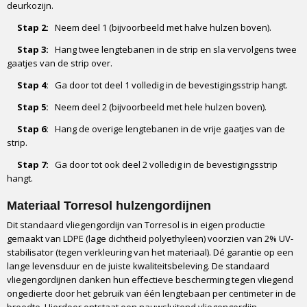
deurkozijn.
Stap 2:
Neem deel 1 (bijvoorbeeld met halve hulzen boven).
Stap 3:
Hang twee lengtebanen in de strip en sla vervolgens twee
gaatjes van de strip over.
Stap 4:
Ga door tot deel 1 volledig in de bevestigingsstrip hangt.
Stap 5:
Neem deel 2 (bijvoorbeeld met hele hulzen boven).
Stap 6:
Hang de overige lengtebanen in de vrije gaatjes van de
strip.
Stap 7:
Ga door tot ook deel 2 volledig in de bevestigingsstrip
hangt.
Materiaal Torresol hulzengordijnen
Dit standaard vliegengordijn van Torresol is in eigen productie
gemaakt van LDPE (lage dichtheid polyethyleen) voorzien van 2% UV-
stabilisator (tegen verkleuring van het materiaal). Dé garantie op een
lange levensduur en de juiste kwaliteitsbeleving. De standaard
vliegengordijnen danken hun effectieve bescherming tegen vliegend
ongedierte door het gebruik van één lengtebaan per centimeter in de
breedte. Hierdoor ontstaat een nauwsluitend vliegengordijn.