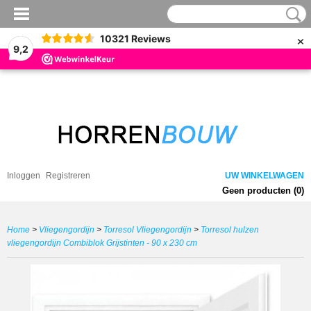
×
10321
Reviews
9,2
Inloggen
Registreren
UW WINKELWAGEN
Geen producten
(0)
Home
>
Vliegengordijn
>
Torresol Vliegengordijn
>
Torresol hulzen
vliegengordijn Combiblok Grijstinten - 90 x 230 cm