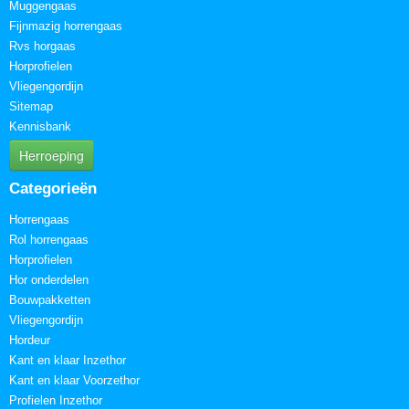
Muggengaas
Fijnmazig horrengaas
Rvs horgaas
Horprofielen
Vliegengordijn
Sitemap
Kennisbank
Herroeping
Categorieën
Horrengaas
Rol horrengaas
Horprofielen
Hor onderdelen
Bouwpakketten
Vliegengordijn
Hordeur
Kant en klaar Inzethor
Kant en klaar Voorzethor
Profielen Inzethor