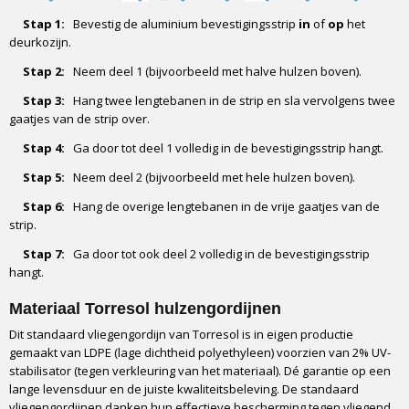
Stap 1:
Bevestig de aluminium bevestigingsstrip
in
of
op
het
deurkozijn.
Stap 2:
Neem deel 1 (bijvoorbeeld met halve hulzen boven).
Stap 3:
Hang twee lengtebanen in de strip en sla vervolgens twee
gaatjes van de strip over.
Stap 4:
Ga door tot deel 1 volledig in de bevestigingsstrip hangt.
Stap 5:
Neem deel 2 (bijvoorbeeld met hele hulzen boven).
Stap 6:
Hang de overige lengtebanen in de vrije gaatjes van de
strip.
Stap 7:
Ga door tot ook deel 2 volledig in de bevestigingsstrip
hangt.
Materiaal Torresol hulzengordijnen
Dit standaard vliegengordijn van Torresol is in eigen productie
gemaakt van LDPE (lage dichtheid polyethyleen) voorzien van 2% UV-
stabilisator (tegen verkleuring van het materiaal). Dé garantie op een
lange levensduur en de juiste kwaliteitsbeleving. De standaard
vliegengordijnen danken hun effectieve bescherming tegen vliegend