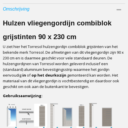
Afmetingen (l,b,h)
Omschrijving
230 x 90 x 0 cm
Hulzen vliegengordijn combiblok
grijstinten 90 x 230 cm
U ziet hier het Torresol hulzengordijn combiblok grijstinten van het
bekende merk Torresol. De afmetingen van dit vliegengordijn zijn 90 x
230 cm en is daarmee geschikt voor vele standaard deuren. De
hulzengordijnen van Torresol worden geleverd inclusief een
(standaard) aluminium bevestigingsstrip waarmee het gordijn
eenvoudig
in
of
op het deurkozijn
gemonteerd kan worden. Het
materiaal van dit vliegengordijn is vochtbestendig en daardoor ook
geschikt om ook aan de buitenkant te bevestigen.
Gebruiksaanwijzing: