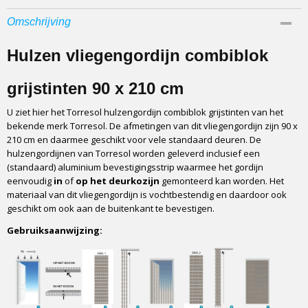
Afmetingen (l,b,h)
Omschrijving
210 x 90 x 0 cm
Hulzen vliegengordijn combiblok
grijstinten 90 x 210 cm
U ziet hier het Torresol hulzengordijn combiblok grijstinten van het
bekende merk Torresol. De afmetingen van dit vliegengordijn zijn 90 x
210 cm en daarmee geschikt voor vele standaard deuren. De
hulzengordijnen van Torresol worden geleverd inclusief een
(standaard) aluminium bevestigingsstrip waarmee het gordijn
eenvoudig
in
of
op het deurkozijn
gemonteerd kan worden. Het
materiaal van dit vliegengordijn is vochtbestendig en daardoor ook
geschikt om ook aan de buitenkant te bevestigen.
Gebruiksaanwijzing: