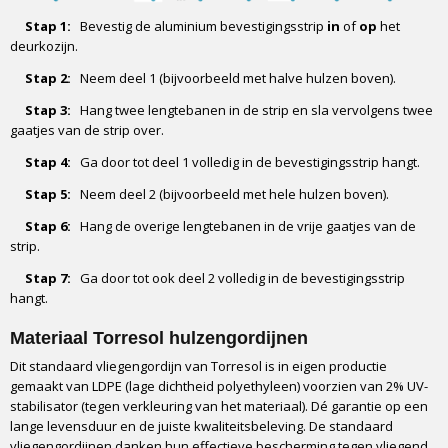
Stap 1:
Bevestig de aluminium bevestigingsstrip
in
of
op
het
deurkozijn.
Stap 2:
Neem deel 1 (bijvoorbeeld met halve hulzen boven).
Stap 3:
Hang twee lengtebanen in de strip en sla vervolgens twee
gaatjes van de strip over.
Stap 4:
Ga door tot deel 1 volledig in de bevestigingsstrip hangt.
Stap 5:
Neem deel 2 (bijvoorbeeld met hele hulzen boven).
Stap 6:
Hang de overige lengtebanen in de vrije gaatjes van de
strip.
Stap 7:
Ga door tot ook deel 2 volledig in de bevestigingsstrip
hangt.
Materiaal Torresol hulzengordijnen
Dit standaard vliegengordijn van Torresol is in eigen productie
gemaakt van LDPE (lage dichtheid polyethyleen) voorzien van 2% UV-
stabilisator (tegen verkleuring van het materiaal). Dé garantie op een
lange levensduur en de juiste kwaliteitsbeleving. De standaard
vliegengordijnen danken hun effectieve bescherming tegen vliegend