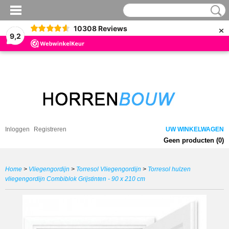
×
10308
Reviews
9,2
Inloggen
Registreren
UW WINKELWAGEN
Geen producten
(0)
Home
>
Vliegengordijn
>
Torresol Vliegengordijn
>
Torresol hulzen
vliegengordijn Combiblok Grijstinten - 90 x 210 cm