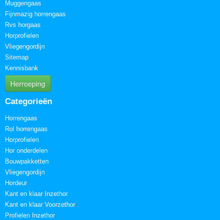
Muggengaas
Fijnmazig horrengaas
Rvs horgaas
Horprofielen
Vliegengordijn
Sitemap
Kennisbank
Herroeping
Categorieën
Horrengaas
Rol horrengaas
Horprofielen
Hor onderdelen
Bouwpakketten
Vliegengordijn
Hordeur
Kant en klaar Inzethor
Kant en klaar Voorzethor
Profielen Inzethor