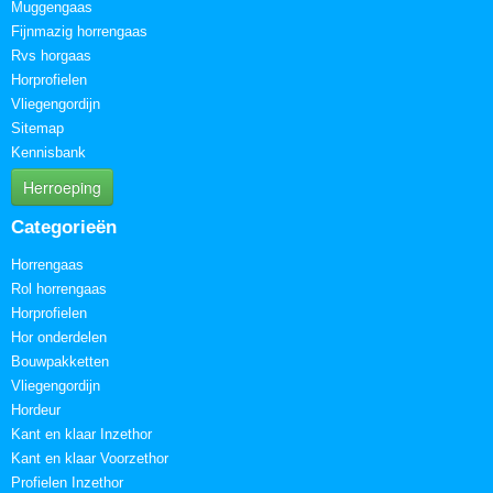
Muggengaas
Fijnmazig horrengaas
Rvs horgaas
Horprofielen
Vliegengordijn
Sitemap
Kennisbank
Herroeping
Categorieën
Horrengaas
Rol horrengaas
Horprofielen
Hor onderdelen
Bouwpakketten
Vliegengordijn
Hordeur
Kant en klaar Inzethor
Kant en klaar Voorzethor
Profielen Inzethor