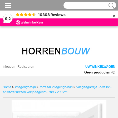
×
10308
Reviews
9,2
Inloggen
Registreren
UW WINKELWAGEN
Geen producten
(0)
Home
>
Vliegengordijn
>
Torresol Vliegengordijn
>
Vliegengordijn Torresol -
Antraciet hulzen verspringend - 100 x 230 cm