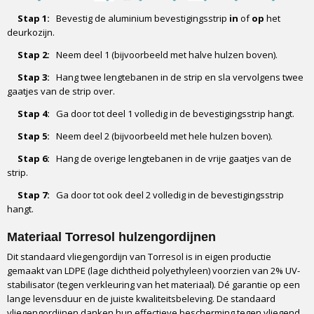
Stap 1:
Bevestig de aluminium bevestigingsstrip
in
of
op
het
deurkozijn.
Stap 2:
Neem deel 1 (bijvoorbeeld met halve hulzen boven).
Stap 3:
Hang twee lengtebanen in de strip en sla vervolgens twee
gaatjes van de strip over.
Stap 4:
Ga door tot deel 1 volledig in de bevestigingsstrip hangt.
Stap 5:
Neem deel 2 (bijvoorbeeld met hele hulzen boven).
Stap 6:
Hang de overige lengtebanen in de vrije gaatjes van de
strip.
Stap 7:
Ga door tot ook deel 2 volledig in de bevestigingsstrip
hangt.
Materiaal Torresol hulzengordijnen
Dit standaard vliegengordijn van Torresol is in eigen productie
gemaakt van LDPE (lage dichtheid polyethyleen) voorzien van 2% UV-
stabilisator (tegen verkleuring van het materiaal). Dé garantie op een
lange levensduur en de juiste kwaliteitsbeleving. De standaard
vliegengordijnen danken hun effectieve bescherming tegen vliegend