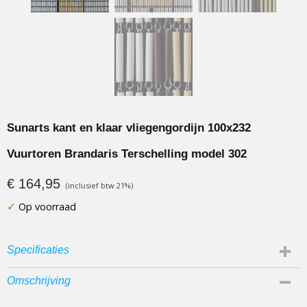
Sunarts kant en klaar vliegengordijn 100x232
Vuurtoren Brandaris Terschelling model 302
€ 164,95
(inclusief btw 21%)
✓
Op voorraad
Specificaties
Productcode
Omschrijving
302