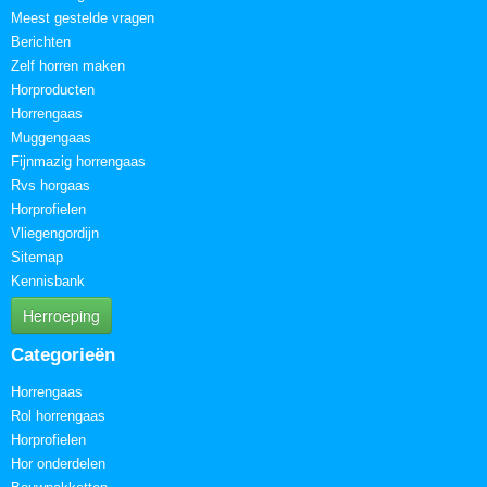
Meest gestelde vragen
Berichten
Zelf horren maken
Horproducten
Horrengaas
Muggengaas
Fijnmazig horrengaas
Rvs horgaas
Horprofielen
Vliegengordijn
Sitemap
Kennisbank
Herroeping
Categorieën
Horrengaas
Rol horrengaas
Horprofielen
Hor onderdelen