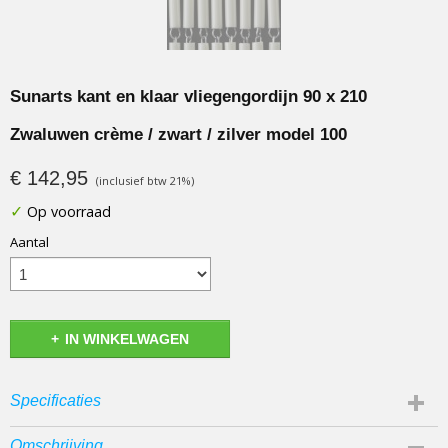
Sunarts kant en klaar vliegengordijn 90 x 210
Zwaluwen crème / zwart / zilver model 100
€ 142,95
(inclusief btw 21%)
✓
Op voorraad
Aantal
IN WINKELWAGEN
Specificaties
Productcode
Omschrijving