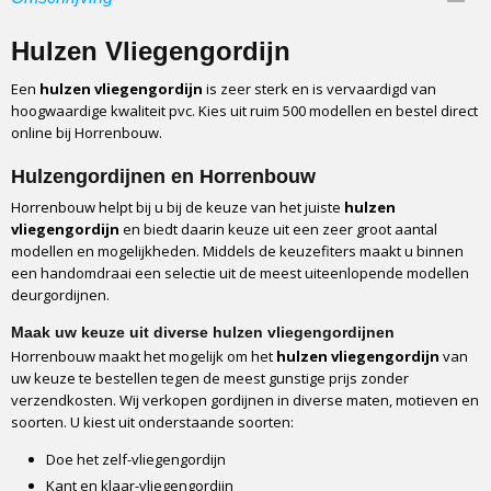
100
Afmetingen (l,b,h)
Hulzen Vliegengordijn
210 x 90 x 0 cm
Een
hulzen vliegengordijn
is zeer sterk en is vervaardigd van
Catagorie
hoogwaardige kwaliteit pvc. Kies uit ruim 500 modellen en bestel direct
Vliegengordijn
online bij Horrenbouw.
Fabrikant
Sun-arts
Hulzengordijnen en Horrenbouw
Materiaal
Horrenbouw helpt bij u bij de keuze van het juiste
hulzen
Hulzen en haken
vliegengordijn
en biedt daarin keuze uit een zeer groot aantal
modellen en mogelijkheden. Middels de keuzefiters maakt u binnen
Materiaal hulzen
een handomdraai een selectie uit de meest uiteenlopende modellen
Flexibel kunststof polyethyleen
deurgordijnen.
Materiaal haken
Gegalvaniseerd
Maak uw keuze uit diverse hulzen vliegengordijnen
Horrenbouw maakt het mogelijk om het
hulzen vliegengordijn
van
Type
uw keuze te bestellen tegen de meest gunstige prijs zonder
Kant en klaar
verzendkosten. Wij verkopen gordijnen in diverse maten, motieven en
Ophangstrip
soorten. U kiest uit onderstaande soorten:
H-profiel + luxe breedprofiel
Doe het zelf-vliegengordijn
Bevestiging
Kant en klaar-vliegengordijn
Schroeven