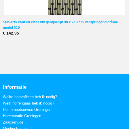
Sun-arts kant en klaar vliegengordijn 90 x 210 cm Verspringend crème
model 010
€ 142,95
Informatie
Welke horprofielen heb ik nodig?
Welk horrengaas heb ik nodig?
Hor inmeetservice Groningen
Horreparatie Groningen
Zaagservice
Meetinstructies