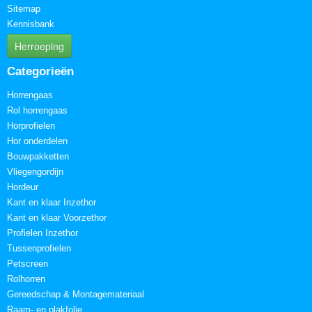
Sitemap
Kennisbank
Herroeping
Categorieën
Horrengaas
Rol horrengaas
Horprofielen
Hor onderdelen
Bouwpakketten
Vliegengordijn
Hordeur
Kant en klaar Inzethor
Kant en klaar Voorzethor
Profielen Inzethor
Tussenprofielen
Petscreen
Rolhorren
Gereedschap & Montagemateriaal
Raam- en plakfolie