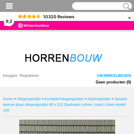
×
10320
Reviews
9,2
Inloggen
Registreren
UW WINKELWAGEN
Geen producten
(0)
Home
>
Vliegengordijn
>
Kunststof vliegengordijn
>
Hulzengordijn
>
Sunarts
kant en klaar vliegengordijn 90 x 210 Zwaluwen crème / zwart / zilver model
100