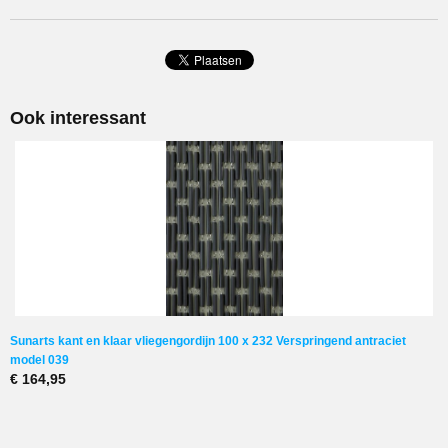
Onderhoud
Uitwasbaar in beddensloop op 40 graden
Inkortbaar
Ja, demontage vanaf bovenste haak
Verlengbaar
Ook interessant
Ja, met uitbreidingsset
Opmerking
Hoogte is altijd inclusief 6 cm strip
Lengte hulzen
50 mm
Sunarts kant en klaar vliegengordijn 100 x 232 Verspringend antraciet
model 039
€ 164,95