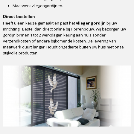
Maatwerk vliegengordijnen.
Montage
Tegen het kozijn of in het kozijn
Direct bestellen
Optioneel profiel bij montage in het kozijn
Heeft u een keuze gemaakt en past het
vliegengordijn
bij uw
Ja, beschikbaar
inrichting? Bestel dan direct online bij Horrenbouw. Wij bezorgen uw
gordijn binnen 1 tot 2 werkdagen keurig aan huis zonder
Montageduur
verzendkosten of andere bijkomende kosten. De levering van
5 a 10 min
maatwerk duurt langer. Houdt ongedierte buiten uw huis met onze
Verkrijgbare breedtes
stijlvolle producten.
90 of 100 cm
Verkrijgbare lengtes
210 cm of 232 cm
Handleiding
Ja, in doos
Verpakking
Full colour box
Vervoerder
DPD
Levertijd
1 tot 2 werkdagen