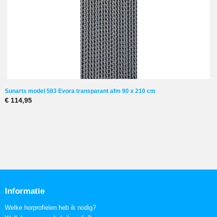
Sunarts model 583 Evora transparant afm 90 x 210 cm
€ 114,95
Informatie
Welke horprofielen heb ik nodig?