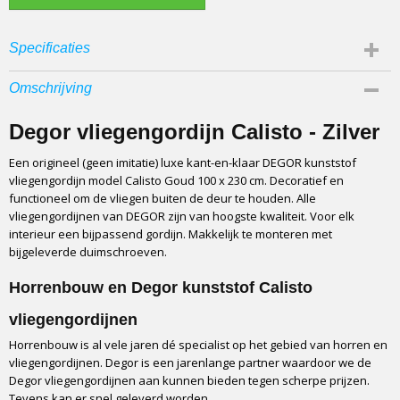
Specificaties
EAN code
Omschrijving
8785875102494
Productcode leverancier
Degor vliegengordijn Calisto - Zilver
8785875102494
Een origineel (geen imitatie) luxe kant-en-klaar DEGOR kunststof
vliegengordijn model Calisto Goud 100 x 230 cm. Decoratief en
functioneel om de vliegen buiten de deur te houden. Alle
vliegengordijnen van DEGOR zijn van hoogste kwaliteit. Voor elk
interieur een bijpassend gordijn. Makkelijk te monteren met
bijgeleverde duimschroeven.
Horrenbouw en Degor kunststof Calisto
vliegengordijnen
Horrenbouw is al vele jaren dé specialist op het gebied van horren en
vliegengordijnen. Degor is een jarenlange partner waardoor we de
Degor vliegengordijnen aan kunnen bieden tegen scherpe prijzen.
Tevens kan er snel geleverd worden.