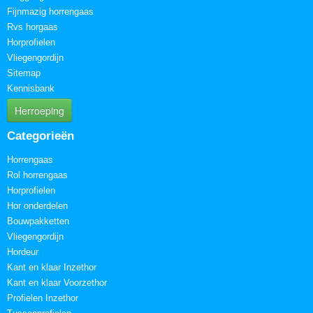
Fijnmazig horrengaas
Rvs horgaas
Horprofielen
Vliegengordijn
Sitemap
Kennisbank
Herroeping
Categorieën
Horrengaas
Rol horrengaas
Horprofielen
Hor onderdelen
Bouwpakketten
Vliegengordijn
Hordeur
Kant en klaar Inzethor
Kant en klaar Voorzethor
Profielen Inzethor