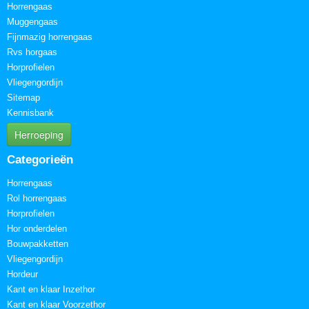
Horrengaas
Muggengaas
Fijnmazig horrengaas
Rvs horgaas
Horprofielen
Vliegengordijn
Sitemap
Kennisbank
Herroeping
Categorieën
Horrengaas
Rol horrengaas
Horprofielen
Hor onderdelen
Bouwpakketten
Vliegengordijn
Hordeur
Kant en klaar Inzethor
Kant en klaar Voorzethor