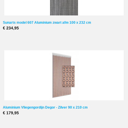
Uitwasbaar in beddensloop op 40 graden.
Inkortbaar
Ja, met een tang schakels losmaken
Sunarts model 607 Aluminium zwart afm 100 x 232 cm
Verlengbaar
€ 234,95
Nee
Opmerking
Hoogte is altijd inclusief 6 cm strip
Aluminium Vliegengordijn Degor - Zilver 90 x 210 cm
€ 179,95