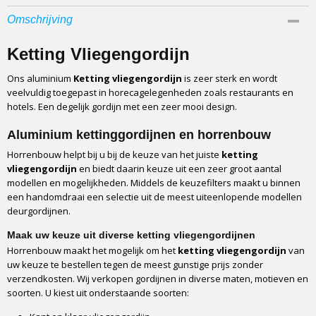
Productcode
Omschrijving
657
EAN code
Ketting Vliegengordijn
8717774826577
Ons aluminium
Ketting vliegengordijn
is zeer sterk en wordt
Catagorie
veelvuldig toegepast in horecagelegenheden zoals restaurants en
Vliegengordijn
hotels. Een degelijk gordijn met een zeer mooi design.
Fabrikant
Sun-arts
Aluminium kettinggordijnen en horrenbouw
Materiaal
Horrenbouw helpt bij u bij de keuze van het juiste
ketting
Aluminium
vliegengordijn
en biedt daarin keuze uit een zeer groot aantal
modellen en mogelijkheden. Middels de keuzefilters maakt u binnen
Soort
een handomdraai een selectie uit de meest uiteenlopende modellen
Aluminium kettingen
deurgordijnen.
Type
Kant en Klaar pakket
Maak uw keuze uit diverse ketting vliegengordijnen
Horrenbouw maakt het mogelijk om het
ketting vliegengordijn
van
Ophangstrip
uw keuze te bestellen tegen de meest gunstige prijs zonder
Luxestrip
verzendkosten. Wij verkopen gordijnen in diverse maten, motieven en
Bevestiging
soorten. U kiest uit onderstaande soorten:
Schroeven