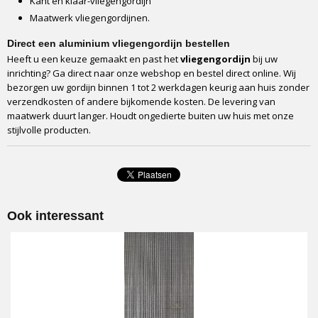
Kant en klaar-vliegengordijn
Montage
Maatwerk vliegengordijnen.
Tegen het kozijn of in het kozijn
Optioneel profiel bij montage in het kozijn
Direct een aluminium vliegengordijn bestellen
Ja, beschikbaar
Heeft u een keuze gemaakt en past het
vliegengordijn
bij uw
Montageduur
inrichting? Ga direct naar onze webshop en bestel direct online. Wij
bezorgen uw gordijn binnen 1 tot 2 werkdagen keurig aan huis zonder
5 tot 10 minuten
verzendkosten of andere bijkomende kosten. De levering van
Verkrijgbare breedtes
maatwerk duurt langer. Houdt ongedierte buiten uw huis met onze
90 cm of 100 cm
stijlvolle producten.
Verkrijgbare lengtes
210 cm of 232 cm
Handleiding
Ja, in de doos
Verpakking
Ook interessant
Full colour box
Vervoerder
DPD
Levertijd
1 tot 2 werkdagen
Onderhoud