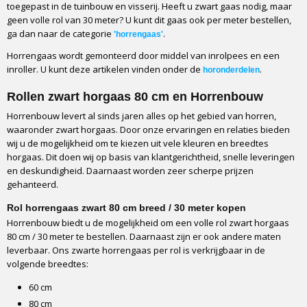
toegepast in de tuinbouw en visserij. Heeft u zwart gaas nodig, maar
Afname
geen volle rol van 30 meter? U kunt dit gaas ook per meter bestellen,
Per volle rol van 30 meter
ga dan naar de categorie
.
'horrengaas'
Kwaliteit
Horrengaas wordt gemonteerd door middel van inrolpees en een
Professioneel
inroller. U kunt deze artikelen vinden onder de
.
horonderdelen
Maaswijdte
1,2 x 1,2 mm
Rollen zwart horgaas 80 cm en Horrenbouw
Gewicht
Horrenbouw levert al sinds jaren alles op het gebied van horren,
120 gram per vierkante meter
waaronder zwart horgaas. Door onze ervaringen en relaties bieden
wij u de mogelijkheid om te kiezen uit vele kleuren en breedtes
Openheid (% zonlicht)
horgaas. Dit doen wij op basis van klantgerichtheid, snelle leveringen
63%
en deskundigheid. Daarnaast worden zeer scherpe prijzen
Brandveiligheid
gehanteerd.
Zelfdovend klasse 2
Rol horrengaas zwart 80 cm breed / 30 meter kopen
Verpakking
Horrenbouw biedt u de mogelijkheid om een volle rol zwart horgaas
Kartonpapier
80 cm / 30 meter te bestellen. Daarnaast zijn er ook andere maten
Vervoerder
leverbaar. Ons zwarte horrengaas per rol is verkrijgbaar in de
GLS
volgende breedtes:
Levertijd
60 cm
1-3 werkdagen
80 cm