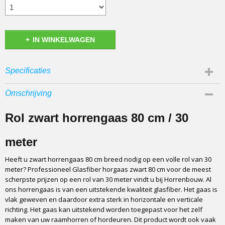
IN WINKELWAGEN
Specificaties
EAN code
Omschrijving
7446037715716
Afmetingen (l,b,h)
Rol zwart horrengaas 80 cm / 30
3000 x 80 x 0 cm
Materiaal
meter
Glasfiber / Polyester met PVC coating
Heeft u zwart horrengaas 80 cm breed nodig op een volle rol van 30
Opbouw
meter? Professioneel Glasfiber horgaas zwart 80 cm voor de meest
Geweven en gelast
scherpste prijzen op een rol van 30 meter vindt u bij Horrenbouw. Al
Herkomst
ons horrengaas is van een uitstekende kwaliteit glasfiber. Het gaas is
Europese makelij (dus geen Chinees gaas)
vlak geweven en daardoor extra sterk in horizontale en verticale
richting. Het gaas kan uitstekend worden toegepast voor het zelf
Beschikbare breedtes
maken van uw raamhorren of hordeuren. Dit product wordt ook vaak
60,80,100,120,140 en 160 cm breed