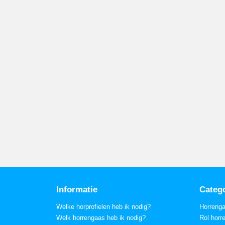
Informatie
Categ
Welke horprofielen heb ik nodig?
Horreng
Welk horrengaas heb ik nodig?
Rol horr