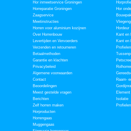
Hor inmeetservice Groningen
Horprofi
Horreparatie Groningen
Hor onde
Zaagservice
Bouwpak
Meetinstructies
Vliegeng
Horren voor aluminium kozijnen
Hordeur
Over Horrenbouw
Kant en 
Levertijden en Vervoerders
Kant en 
Verzenden en retourneren
Profielen
Betaalmethoden
Tussenpr
Garantie en klachten
Petscre
Privacybeleid
Rolhorre
Algemene voorwaarden
Gereeds
Contact
Raam- en
Beoordelingen
Gordijnr
Meest gestelde vragen
Element
Berichten
Isolatie
Zelf horren maken
Profiele
Horproducten
Horrengaas
Muggengaas
Fijnmazig horrengaas