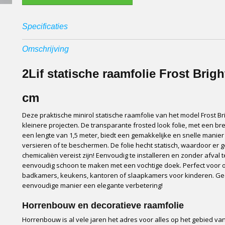
Specificaties
Productcode
62675-0001
Omschrijving
EAN code
8717266203824
Netto gewicht
0,41 Kg
2Lif statische raamfolie Frost Brigh
Afmetingen (l,b,h)
150 x 0 x 67,50 cm
Merk
2Lif
cm
Materiaal
PVC
Kleur
Transparant
Deze praktische minirol statische raamfolie van het model Frost Bri
kleinere projecten. De transparante frosted look folie, met een br
Wasvoorschrift
Afnemen met vochtig
een lengte van 1,5 meter, biedt een gemakkelijke en snelle manie
Verpakkingseenheid
Per stuk
versieren of te beschermen. De folie hecht statisch, waardoor er g
Verzendwijze
Doos, via GLS
chemicaliën vereist zijn! Eenvoudig te installeren en zonder afval 
Montage
Statisch, geen lijmres
eenvoudig schoon te maken met een vochtige doek. Perfect voor
badkamers, keukens, kantoren of slaapkamers voor kinderen. G
eenvoudige manier een elegante verbetering!
Horrenbouw en decoratieve raamfolie
Horrenbouw is al vele jaren het adres voor alles op het gebied van