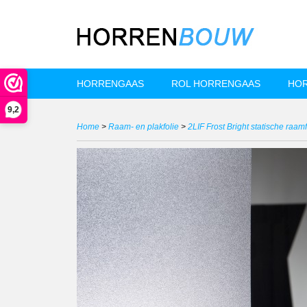
HORRENGAAS
ROL HORRENGAAS
HOR
9,2
Home
>
Raam- en plakfolie
>
2LIF Frost Bright statische raamf