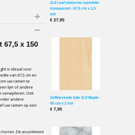
2Lif Leaf statische raamfolie
transparant - 67,5 cm x 1,5
mtr
€ 27,95
t 67,5 x 150
ght is ideaal voor
eedte van 67,5 cm en
e doek
r om uw ramen te
een lijm of andere
te verwijderen. Ook
ten
Zelfklevende folie 2Lif Maple -
 onder andere
45 cm x 2 mtr
eef uw ramen op een
€ 7,95
 horren. Dit assortiment