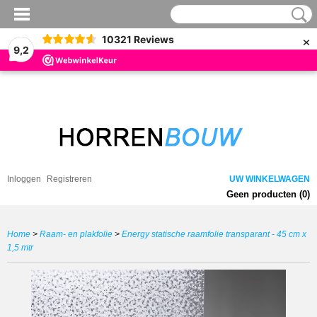
×
10321
Reviews
9,2
Inloggen
Registreren
UW WINKELWAGEN
Geen producten
(0)
Home
>
Raam- en plakfolie
>
Energy statische raamfolie transparant - 45 cm x
1,5 mtr