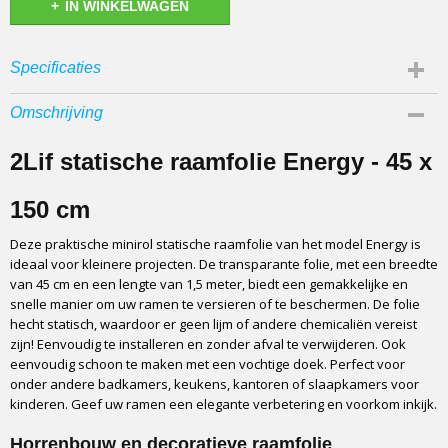
IN WINKELWAGEN
Specificaties
Productcode
Omschrijving
62450-0008
EAN code
2Lif statische raamfolie Energy - 45 x
8717266196058
Netto gewicht
150 cm
0,28 Kg
Deze praktische minirol statische raamfolie van het model Energy is
Afmetingen (l,b,h)
ideaal voor kleinere projecten. De transparante folie, met een breedte
150 x 0 x 45 cm
van 45 cm en een lengte van 1,5 meter, biedt een gemakkelijke en
Merk
snelle manier om uw ramen te versieren of te beschermen. De folie
2Lif
hecht statisch, waardoor er geen lijm of andere chemicaliën vereist
zijn! Eenvoudig te installeren en zonder afval te verwijderen. Ook
Materiaal
eenvoudig schoon te maken met een vochtige doek. Perfect voor
PVC
onder andere badkamers, keukens, kantoren of slaapkamers voor
Kleur
kinderen. Geef uw ramen een elegante verbetering en voorkom inkijk.
Transparant
Horrenbouw en decoratieve raamfolie
Wasvoorschrift