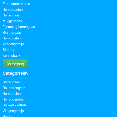
Zelf horren maken
Horproducten
Horrengaas
Muggengaas
Fijnmazig horrengaas
Rvs horgaas
Horprofielen
Vliegengordijn
Sitemap
Kennisbank
Herroeping
Categorieën
Horrengaas
Rol horrengaas
Horprofielen
Hor onderdelen
Bouwpakketten
Vliegengordijn
Hordeur