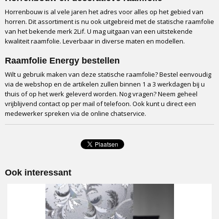
Afnemen met vochtige doek
Horrenbouw is al vele jaren het adres voor alles op het gebied van
Verpakkingseenheid
horren. Dit assortiment is nu ook uitgebreid met de statische raamfolie
van het bekende merk 2Lif. U mag uitgaan van een uitstekende
Per stuk
kwaliteit raamfolie. Leverbaar in diverse maten en modellen.
Verzendwijze
Doos, via GLS
Raamfolie Energy bestellen
Montage
Wilt u gebruik maken van deze statische raamfolie? Bestel eenvoudig
Statisch, geen lijmresten
via de webshop en de artikelen zullen binnen 1 a 3 werkdagen bij u
thuis of op het werk geleverd worden. Nog vragen? Neem geheel
vrijblijvend contact op per mail of telefoon. Ook kunt u direct een
medewerker spreken via de online chatservice.
Ook interessant