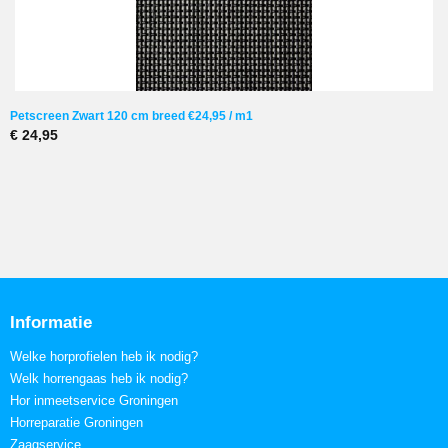
Petscreen Zwart 120 cm breed €24,95 / m1
€ 24,95
Informatie
Welke horprofielen heb ik nodig?
Welk horrengaas heb ik nodig?
Hor inmeetservice Groningen
Horreparatie Groningen
Zaagservice