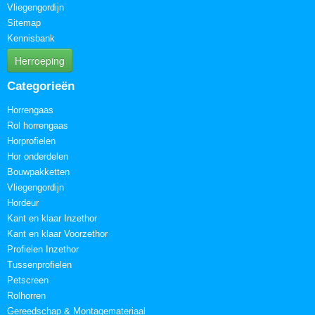
Vliegengordijn
Sitemap
Kennisbank
Herroeping
Categorieën
Horrengaas
Rol horrengaas
Horprofielen
Hor onderdelen
Bouwpakketten
Vliegengordijn
Hordeur
Kant en klaar Inzethor
Kant en klaar Voorzethor
Profielen Inzethor
Tussenprofielen
Petscreen
Rolhorren
Gereedschap & Montagemateriaal