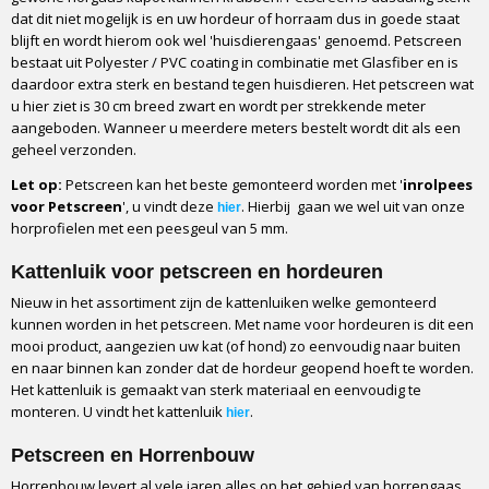
Highend quality
dat dit niet mogelijk is en uw hordeur of horraam dus in goede staat
blijft en wordt hierom ook wel 'huisdierengaas' genoemd. Petscreen
Maaswijdte
bestaat uit Polyester / PVC coating in combinatie met Glasfiber en is
0,8 x 1,0 mm (ongeveer)
daardoor extra sterk en bestand tegen huisdieren. Het petscreen wat
Gewicht
u hier ziet is 30 cm breed zwart en wordt per strekkende meter
410 gram per vierkante meter
aangeboden. Wanneer u meerdere meters bestelt wordt dit als een
Openheid / doorkijk
geheel verzonden.
55%
Let op:
Petscreen kan het beste gemonteerd worden met '
inrolpees
Dikte materiaal
voor Petscreen
', u vindt deze
. Hierbij gaan we wel uit van onze
hier
0,83 mm
horprofielen met een peesgeul van 5 mm.
Verpakking
Kattenluik voor petscreen en hordeuren
Kartonpapier
Nieuw in het assortiment zijn de kattenluiken welke gemonteerd
Vervoerder
kunnen worden in het petscreen. Met name voor hordeuren is dit een
GLS
mooi product, aangezien uw kat (of hond) zo eenvoudig naar buiten
Levertijd
en naar binnen kan zonder dat de hordeur geopend hoeft te worden.
1 tot 2 werkdagen
Het kattenluik is gemaakt van sterk materiaal en eenvoudig te
Monteren met
monteren. U vindt het kattenluik
.
hier
Inrolpees voor Petscreen, 4,4 mm dik
Petscreen en Horrenbouw
Horrenbouw levert al vele jaren alles op het gebied van horrengaas