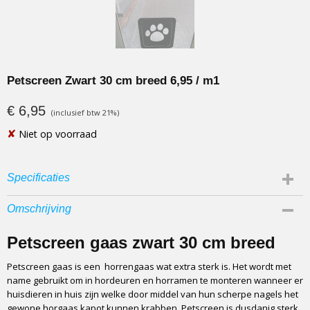
Petscreen Zwart 30 cm breed 6,95 / m1
€ 6,95
(inclusief btw 21%)
✘
Niet op voorraad
Specificaties
Materiaal
Omschrijving
Polyester met PVC coating icm Glasfiber
Beschikbare breedtes
Petscreen gaas zwart 30 cm breed
30 cm, 70 cm, 90 cm, 120 cm, 160 cm, 180 cm
Petscreen gaas is een horrengaas wat extra sterk is. Het wordt met
Beschikbare kleuren
name gebruikt om in hordeuren en horramen te monteren wanneer er
Grijs en Zwart
huisdieren in huis zijn welke door middel van hun scherpe nagels het
Kwaliteit
gewone horgaas kapot kunnen krabben. Petscreen is dusdanig sterk