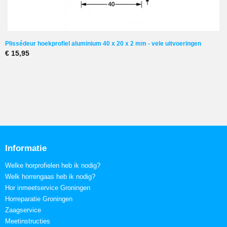
Plissédeur hoekprofiel aluminium 40 x 20 x 2 mm - vele uitvoeringen
€ 15,95
Informatie
Welke horprofielen heb ik nodig?
Welk horrengaas heb ik nodig?
Hor inmeetservice Groningen
Horreparatie Groningen
Zaagservice
Meetinstructies