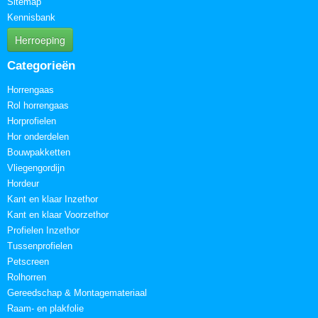
Sitemap
Kennisbank
Herroeping
Categorieën
Horrengaas
Rol horrengaas
Horprofielen
Hor onderdelen
Bouwpakketten
Vliegengordijn
Hordeur
Kant en klaar Inzethor
Kant en klaar Voorzethor
Profielen Inzethor
Tussenprofielen
Petscreen
Rolhorren
Gereedschap & Montagemateriaal
Raam- en plakfolie