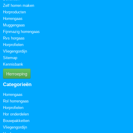
Zelf horren maken
Horproducten
Horrengaas
Muggengaas
Fijnmazig horrengaas
Rvs horgaas
Horprofielen
Vliegengordijn
Sitemap
Kennisbank
Herroeping
Categorieën
Horrengaas
Rol horrengaas
Horprofielen
Hor onderdelen
Bouwpakketten
Vliegengordijn