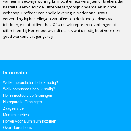
van een insectvrije woning. En mocht er iets verslijten of breken, dan
bestelt u eenvoudig de juiste vliegengordijn onderdelen in onze
webshop. Profiteer van snelle levering in Nederland, gratis
verzending bij bestellingen vanaf €60 en deskundig advies via
telefoon, e-mail of live chat. Of u nu wilt repareren, verlengen of
uitbreiden, bij Horrenbouw vindt u alles wat u nodig hebt voor een
goed werkend vliegengordijn.
Informatie
Welke horprofielen heb ik nodig?
Welk horrengaas heb ik nodig?
Hor inmeetservice Groningen
Horreparatie Groningen
Zaagservice
Meetinstructies
Horren voor aluminium kozijnen
Over Horrenbouw