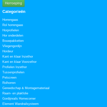
Herroeping
Categorieën
Horrengaas
Rol horrengaas
Horprofielen
Hor onderdelen
Bouwpakketten
Vliegengordijn
Hordeur
Kant en klaar Inzethor
Kant en klaar Voorzethor
Profielen Inzethor
Tussenprofielen
Petscreen
Rolhorren
Gereedschap & Montagemateriaal
Raam- en plakfolie
Gordijnrails Homecorner
Element Wandrailsysteem