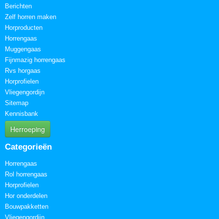
Berichten
Zelf horren maken
Horproducten
Horrengaas
Muggengaas
Fijnmazig horrengaas
Rvs horgaas
Horprofielen
Vliegengordijn
Sitemap
Kennisbank
Herroeping
Categorieën
Horrengaas
Rol horrengaas
Horprofielen
Hor onderdelen
Bouwpakketten
Vliegengordijn