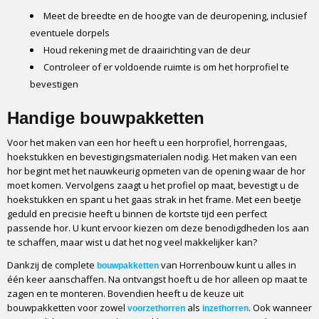
Meet de breedte en de hoogte van de deuropening, inclusief
eventuele dorpels
Houd rekening met de draairichting van de deur
Controleer of er voldoende ruimte is om het horprofiel te
bevestigen
Handige bouwpakketten
Voor het maken van een hor heeft u een horprofiel, horrengaas,
hoekstukken en bevestigingsmaterialen nodig. Het maken van een
hor begint met het nauwkeurig opmeten van de opening waar de hor
moet komen. Vervolgens zaagt u het profiel op maat, bevestigt u de
hoekstukken en spant u het gaas strak in het frame. Met een beetje
geduld en precisie heeft u binnen de kortste tijd een perfect
passende hor. U kunt ervoor kiezen om deze benodigdheden los aan
te schaffen, maar wist u dat het nog veel makkelijker kan?
Dankzij de complete
van Horrenbouw kunt u alles in
bouwpakketten
één keer aanschaffen. Na ontvangst hoeft u de hor alleen op maat te
zagen en te monteren. Bovendien heeft u de keuze uit
bouwpakketten voor zowel
als
. Ook wanneer
voorzethorren
inzethorren