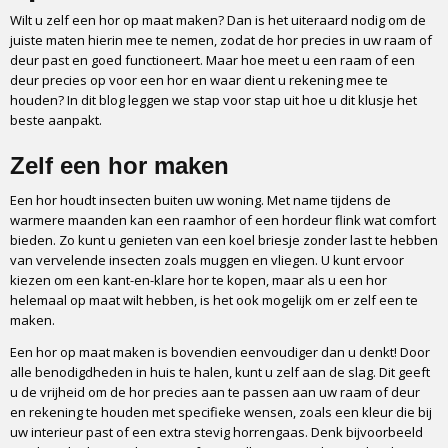
Wilt u zelf een hor op maat maken? Dan is het uiteraard nodig om de
juiste maten hierin mee te nemen, zodat de hor precies in uw raam of
deur past en goed functioneert. Maar hoe meet u een raam of een
deur precies op voor een hor en waar dient u rekening mee te
houden? In dit blog leggen we stap voor stap uit hoe u dit klusje het
beste aanpakt.
Zelf een hor maken
Een hor houdt insecten buiten uw woning. Met name tijdens de
warmere maanden kan een raamhor of een hordeur flink wat comfort
bieden. Zo kunt u genieten van een koel briesje zonder last te hebben
van vervelende insecten zoals muggen en vliegen. U kunt ervoor
kiezen om een kant-en-klare hor te kopen, maar als u een hor
helemaal op maat wilt hebben, is het ook mogelijk om er zelf een te
maken.
Een hor op maat maken is bovendien eenvoudiger dan u denkt! Door
alle benodigdheden in huis te halen, kunt u zelf aan de slag. Dit geeft
u de vrijheid om de hor precies aan te passen aan uw raam of deur
en rekening te houden met specifieke wensen, zoals een kleur die bij
uw interieur past of een extra stevig horrengaas. Denk bijvoorbeeld