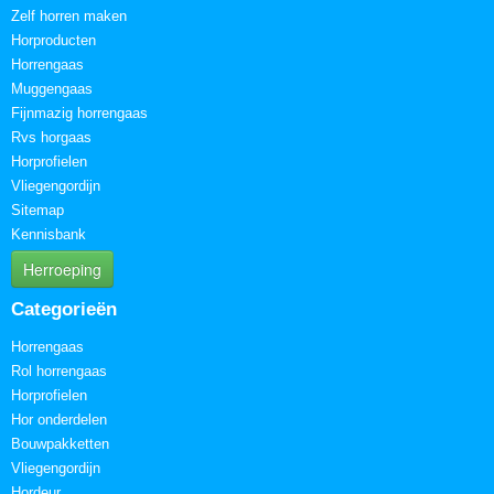
Zelf horren maken
Horproducten
Horrengaas
Muggengaas
Fijnmazig horrengaas
Rvs horgaas
Horprofielen
Vliegengordijn
Sitemap
Kennisbank
Herroeping
Categorieën
Horrengaas
Rol horrengaas
Horprofielen
Hor onderdelen
Bouwpakketten
Vliegengordijn
Hordeur